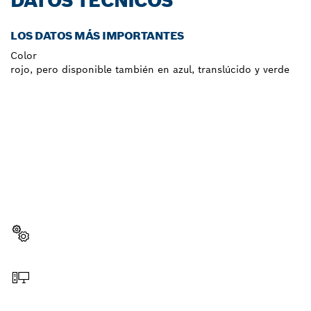
DATOS TÉCNICOS
LOS DATOS MÁS IMPORTANTES
Color
rojo, pero disponible también en azul, translúcido y verde
¿NECESITAS RECAMBIOS?
Aquí encontrarás de forma rápida y sencilla las
recambios adecuadas para tu herramienta
profesional Bosch.
Elegir pieza de recambio
Hacer pedido online