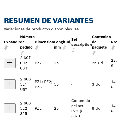
RESUMEN DE VARIANTES
Variaciones de productos disponibles:
14
Número
Contenido
Set
Expandir
de
Dimensión
Longitud,
del
Pre
description
pedido
mm
paquete
2 607
22
002
PZ2
25
-
25 Ud.
€
804
2 608
PZ1; PZ2;
14
521
55
-
3 Ud.
PZ3
€
U57
Contenido
2 608
del set:
14
522
PZ2
25
8 Ud.
PZ2 (8
€
325
uds.)