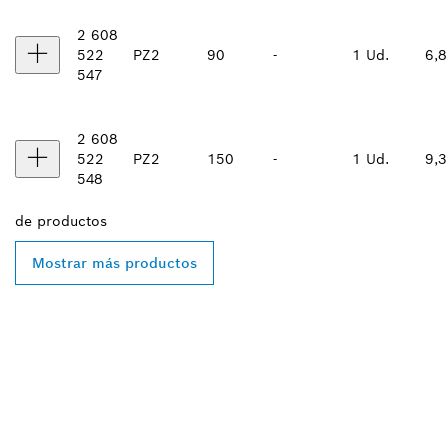
2 608
522
PZ2
90
-
1 Ud.
6,8
547
2 608
522
PZ2
150
-
1 Ud.
9,3
548
de
productos
Mostrar más productos
ENCONTRAR UN
DISTRIBUIDOR DE BOSCH
PROFESSIONAL CERCA DE
TI