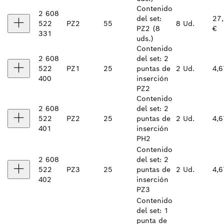
Contenido
2 608
del set:
27
522
PZ2
55
8 Ud.
PZ2 (8
€
331
uds.)
Contenido
2 608
del set: 2
522
PZ1
25
puntas de
2 Ud.
4,6
400
inserción
PZ2
Contenido
2 608
del set: 2
522
PZ2
25
puntas de
2 Ud.
4,6
401
inserción
PH2
Contenido
2 608
del set: 2
522
PZ3
25
puntas de
2 Ud.
4,6
402
inserción
PZ3
Contenido
del set: 1
punta de