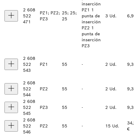
inserción
2 608
PZ1 1
PZ1; PZ2;
25; 25;
522
punta de
3 Ud.
6,9
PZ3
25
471
inserción
PZ2 1
punta de
inserción
PZ3
2 608
522
PZ1
55
-
2 Ud.
9,3
543
2 608
522
PZ2
55
-
2 Ud.
9,3
544
2 608
522
PZ3
55
-
2 Ud.
9,3
545
2 608
34
522
PZ2
55
-
15 Ud.
€
546