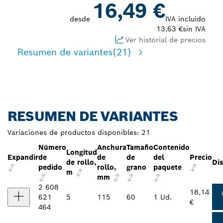
16,49 €
desde
IVA incluido
13,63 €
sin IVA
Ver historial de precios
Resumen de variantes
(21)
RESUMEN DE VARIANTES
Variaciones de productos disponibles:
21
Número
Anchura
Tamaño
Contenido
Longitud
Expandir
de
de
de
del
Precio
de rollo,
Dis
pedido
rollo,
grano
paquete
m
mm
2 608
18,14
621
5
115
60
1 Ud.
€
464