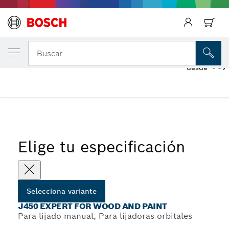
Regresar
TU VARIANTE SELECCIONADA
J450 Expert for Wood and Paint
Buscar
16,
desde
Rollos de paño de lija J450 Expert for Wood para lijado
...
manual
Elige tu especificación
Selecciona variante
J450 EXPERT FOR WOOD AND PAINT
Para lijado manual, Para lijadoras orbitales