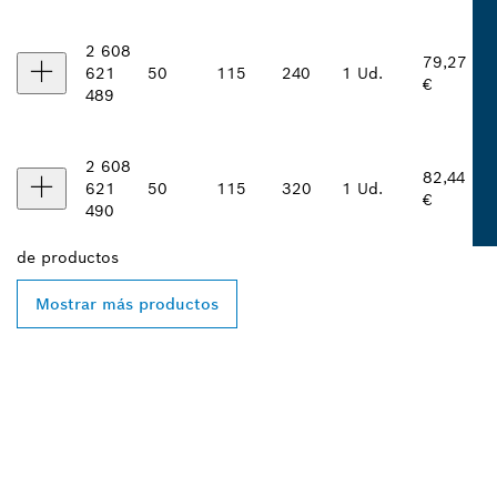
2 608
79,27
621
50
115
240
1 Ud.
€
489
2 608
82,44
621
50
115
320
1 Ud.
€
490
de
productos
Mostrar más productos
ENCONTRAR UN
DISTRIBUIDOR DE BOSCH
PROFESSIONAL CERCA DE
TI