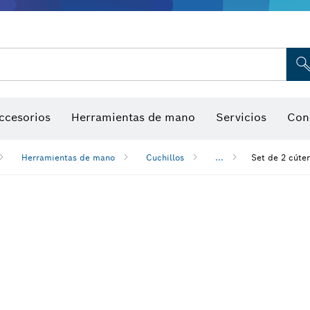
Indicadores de humedad
ccesorios
Herramientas de mano
Servicios
Con
Herramientas de mano
Cuchillos
...
Set de 2 cúter