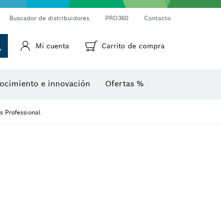
Cámaras de inspección
Medidor láser de distancias
Termodetectores y termocámaras
Goniómetros e inclinómetros
Buscador de distribuidores
PRO360
Contacto
Mi cuenta
Carrito de compra
ocimiento e innovación
Ofertas %
s Professional