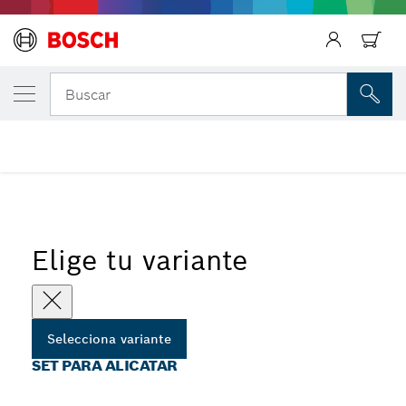
Regresar
TU VARIANTE SELECCIONADA
Set para alicatar
Regresar
Buscar
...
Set de hojas para alicatar
Regresar
Elige tu variante
Selecciona variante
SET PARA ALICATAR