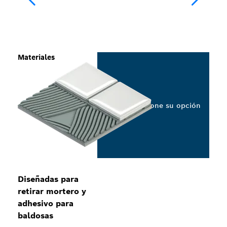
Materiales
Seleccione su opción
Diseñadas para
retirar mortero y
adhesivo para
baldosas