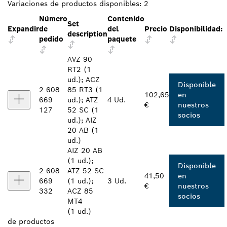
Variaciones de productos disponibles:
2
Número
Contenido
Set
Expandir
de
del
Precio
Disponibilidad:
description
pedido
paquete
AVZ 90
RT2 (1
ud.); ACZ
Disponible
2 608
85 RT3 (1
102,65
en
669
ud.); ATZ
4 Ud.
€
nuestros
127
52 SC (1
socios
ud.); AIZ
20 AB (1
ud.)
AIZ 20 AB
(1 ud.);
Disponible
2 608
ATZ 52 SC
41,50
en
669
(1 ud.);
3 Ud.
€
nuestros
332
ACZ 85
socios
MT4
(1 ud.)
de
productos