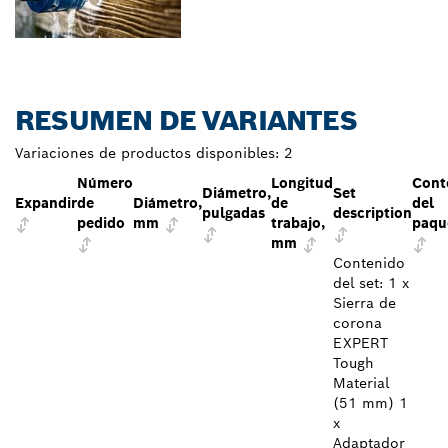
RESUMEN DE VARIANTES
Variaciones de productos disponibles:
2
Número
Longitud
Cont
Diámetro,
Set
Expandir
de
Diámetro,
de
del
pulgadas
description
pedido
mm
trabajo,
paqu
mm
Contenido
del set: 1 x
Sierra de
corona
EXPERT
Tough
Material
(51 mm) 1
x
Adaptador