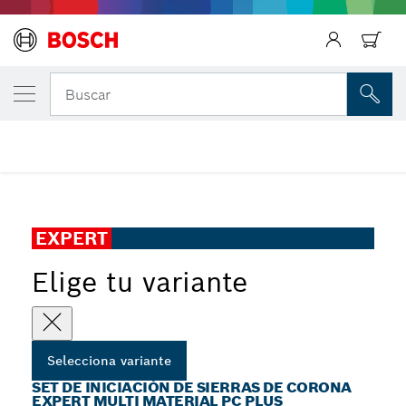
Regresar
TU VARIANTE SELECCIONADA
Set de iniciación de sierras de corona EXP
Regresar
Buscar
Set de iniciación de sierras de corona EXPERT Multi
...
Material PC Plus
Regresar
EXPERT
Elige tu variante
Selecciona variante
SET DE INICIACIÓN DE SIERRAS DE CORONA
EXPERT MULTI MATERIAL PC PLUS