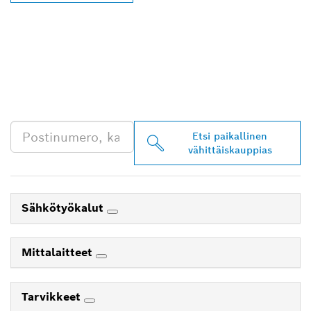
LÖYDÄ BOSCH
PROFESSIONAL -
JÄLLEENMYYJIÄ
LÄHEISTÖLTÄSI
Etsi paikallinen
vähittäiskauppias
Sähkötyökalut
Mittalaitteet
Tarvikkeet