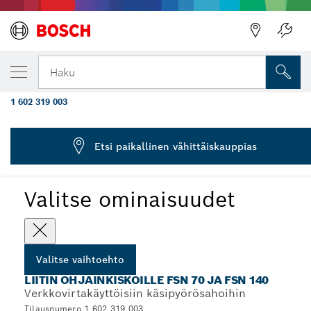
VALITSEMASI VAIHTOEHTO
Liitoskappale ohjainkiskoon FSN 70, FSN
Haku
140
1 602 319 003
...
Adapterit käsipyörösahojen ohjainkiskoille
Etsi paikallinen vähittäiskauppias
Valitse ominaisuudet
Valitse vaihtoehto
LIITIN OHJAINKISKOILLE FSN 70 JA FSN 140
Verkkovirtakäyttöisiin käsipyörösahoihin
Tilausnumero 1 602 319 003