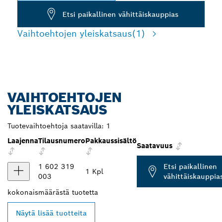
Etsi paikallinen vähittäiskauppias
Vaihtoehtojen yleiskatsaus
(1)
VAIHTOEHTOJEN
YLEISKATSAUS
Tuotevaihtoehtoja saatavilla:
1
Laajenna
Tilausnumero
Pakkaussisältö
Saatavuus
1 602 319
Etsi paikallinen
1 Kpl
003
vähittäiskauppia
kokonaismäärästä
tuotetta
Näytä lisää tuotteita