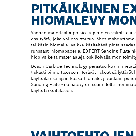
PITKÄIKÄINEN E
HIOMALEVY MON
Vanhan materiaalin poisto ja pintojen valmistelu v
osa työtä, joka voi osoittautua lähes mahdottomak
tai käsin hiomalla. Vaikka käsiteltävä pinta saadaa
runsaasti hiomapaperia. EXPERT Sanding Plate-hio
hioo vaikeita materiaaleja oskilloivalla monitoimit
Bosch Carbide Technology perustuu koviin metallira
tiukasti pinnoitteeseen. Terävät rakeet säilyttävä
käyttöikänsä ajan, koska hiomalevy voidaan puhdi
Sanding Plate -hiomalevy on suunniteltu monimate
käyttötarkoitukseen.
VAIHTOEHTOJEN