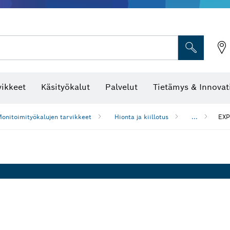
vikkeet
Käsityökalut
Palvelut
Tietämys & Innovat
onitoimityökalujen tarvikkeet
Hionta ja kiillotus
...
EXP