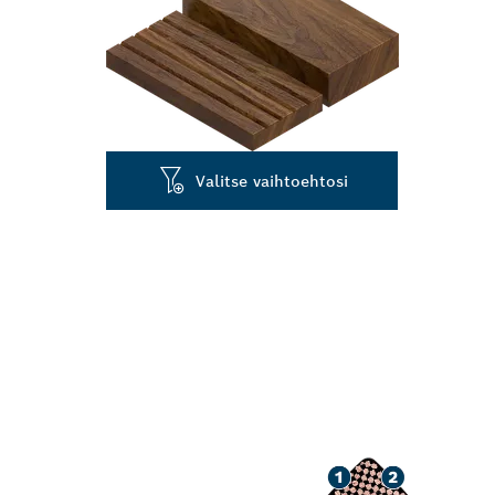
Valitse vaihtoehtosi
PITKÄ KÄYTT
HIONNASSA