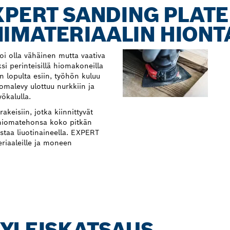
XPERT SANDING PLATE 
IMATERIAALIN HIONT
oi olla vähäinen mutta vaativa
si perinteisillä hiomakoneilla
n lopulta esiin, työhön kuluu
malevy ulottuu nurkkiin ja
yökalulla.
keisiin, jotka kiinnittyvät
t hiomatehonsa koko pitkän
staa liuotinaineella. EXPERT
riaaleille ja moneen
 YLEISKATSAUS