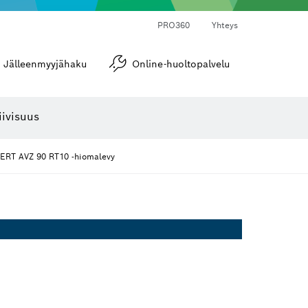
PRO360
Yhteys
Jälleenmyyjähaku
Online-huoltopalvelu
Kulma- ja kaltevuusmitat
iivisuus
ERT AVZ 90 RT10 -hiomalevy