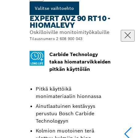
Valitse vaihtoehto
EXPERT AVZ 90 RT10 -
HIOMALEVY
Oskilloiville monitoimityökaluille
Tilausnumero 2 608 900 043
Carbide Technology
takaa hiomatarvikkeiden
pitkän käyttöiän
Pitkä käyttöikä
monimateriaalin hionnassa
Ainutlaatuinen kestävyys
perustuu Bosch Carbide
Technologyyn
Kolmion muotoinen terä