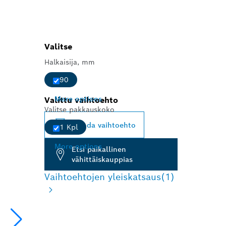
Valitse
Halkaisija, mm
90
More options
Valittu vaihtoehto
Valitse pakkauskoko
Vaihda vaihtoehto
1 Kpl
More options
Etsi paikallinen
vähittäiskauppias
Vaihtoehtojen yleiskatsaus
(1)