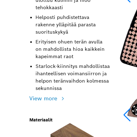
ulottuu kulmiin ja hioo
tehokkaasti
Helposti puhdistettava
rakenne ylläpitää parasta
suorituskykyä
Erityisen ohuen terän avulla
on mahdollista hioa kaikkein
kapeimmat raot
Starlock-kiinnitys mahdollistaa
ihanteellisen voimansiirron ja
helpon teränvaihdon kolmessa
sekunnissa
View more
Materiaalit