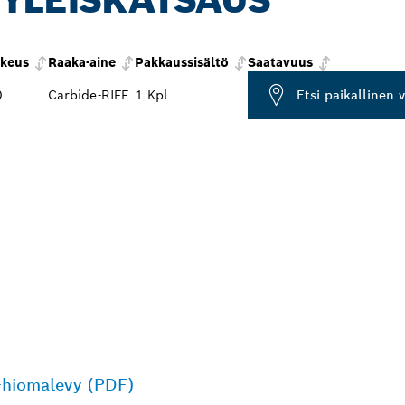
keus
Raaka-aine
Pakkaussisältö
Saatavuus
0
Carbide-RIFF
1 Kpl
Etsi paikallinen 
-hiomalevy (PDF)