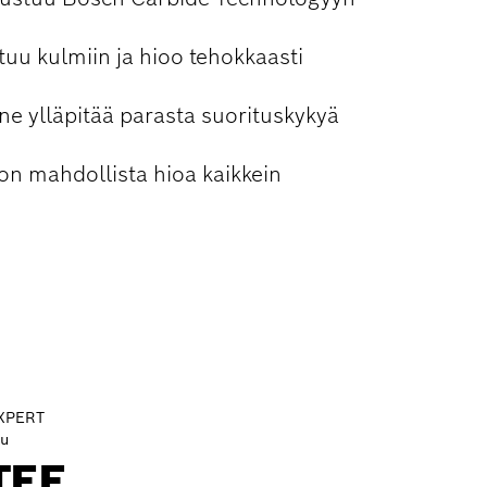
uu kulmiin ja hioo tehokkaasti
ne ylläpitää parasta suorituskykyä
 on mahdollista hioa kaikkein
XPERT
tu
TEE