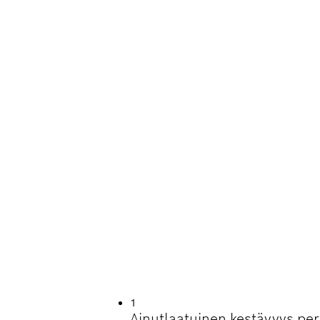
ÖIKÄ MONIMATERIA
1
Ainutlaatuinen kestävyys p