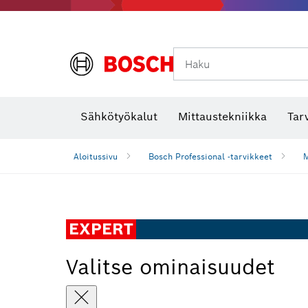
Haku
Lämpökamerat ja lämpötunnistimet
Sähkötyökalut
Mittaustekniikka
Tar
Aloitussivu
Bosch Professional -tarvikkeet
M
EXPERT
Valitse ominaisuudet