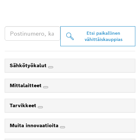
JÄLLEENMYYJIÄ
LÄHEISTÖLTÄSI
Etsi paikallinen
vähittäiskauppias
Sähkötyökalut
Mittalaitteet
Tarvikkeet
Muita innovaatioita