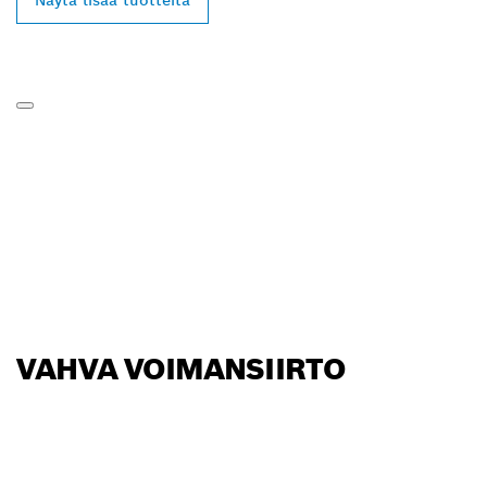
Näytä lisää tuotteita
VAHVA VOIMANSIIRTO
LÖYDÄ BOSCH
PROFESSIONAL -