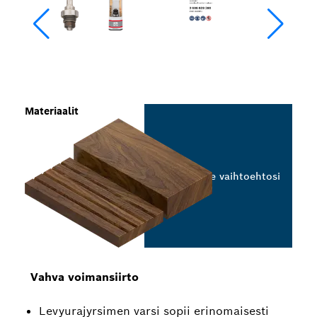
Materiaalit
Valitse vaihtoehtosi
Vahva voimansiirto
Levyurajyrsimen varsi sopii erinomaisesti