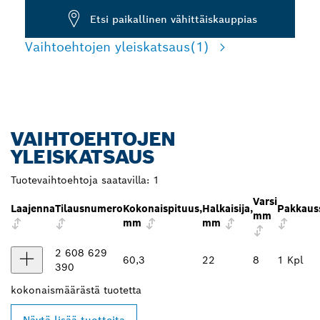
Etsi paikallinen vähittäiskauppias
Vaihtoehtojen yleiskatsaus
(1)
VAIHTOEHTOJEN
YLEISKATSAUS
Tuotevaihtoehtoja saatavilla:
1
Varsi
Laajenna
Tilausnumero
Kokonaispituus,
Halkaisija,
Pakkauss
mm
mm
mm
2 608 629
60,3
22
8
1 Kpl
390
kokonaismäärästä
tuotetta