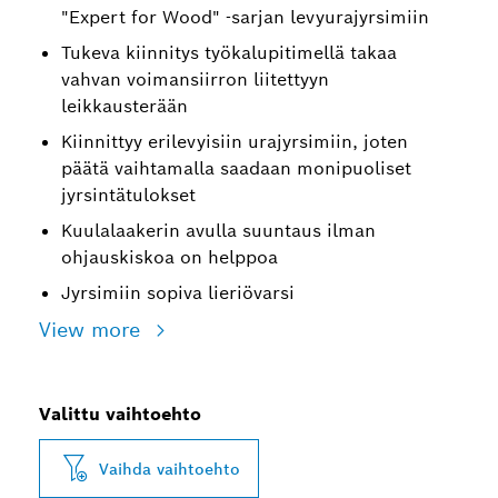
"Expert for Wood" -sarjan levyurajyrsimiin
Tukeva kiinnitys työkalupitimellä takaa
vahvan voimansiirron liitettyyn
leikkausterään
Kiinnittyy erilevyisiin urajyrsimiin, joten
päätä vaihtamalla saadaan monipuoliset
jyrsintätulokset
Kuulalaakerin avulla suuntaus ilman
ohjauskiskoa on helppoa
Jyrsimiin sopiva lieriövarsi
View more
Valittu vaihtoehto
Vaihda vaihtoehto