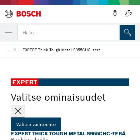
VALITSEMASI VAIHTOEHTO
EXPERT Thick Tough Metal S955CHC -terä
Haku
...
EXPERT Thick Tough Metal S955CHC -terä
EXPERT
Valitse ominaisuudet
Valitse vaihtoehto
EXPERT THICK TOUGH METAL S955CHC -TERÄ
Puukkosahoille