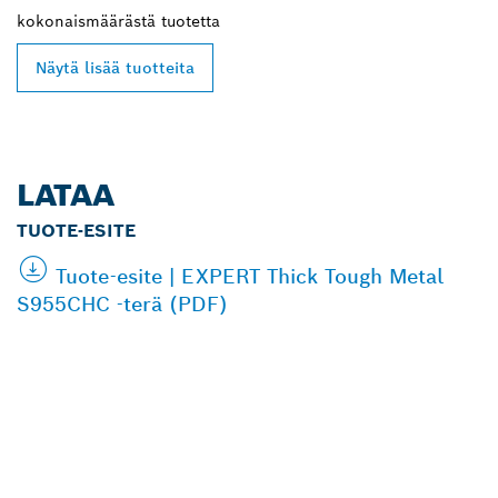
kokonaismäärästä
tuotetta
Näytä lisää tuotteita
LATAA
TUOTE-ESITE
Tuote-esite | EXPERT Thick Tough Metal
S955CHC -terä (PDF)
LÖYDÄ BOSCH
PROFESSIONAL -
JÄLLEENMYYJIÄ
LÄHEISTÖLTÄSI