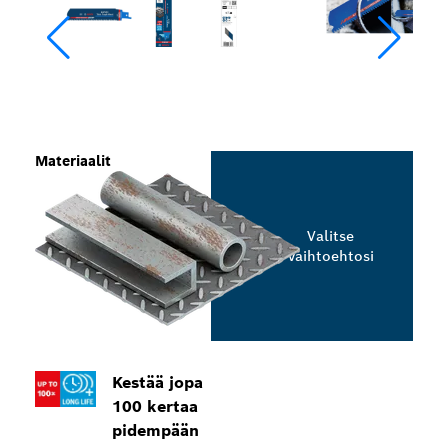
Materiaalit
Valitse
vaihtoehtosi
Kestää jopa
100 kertaa
pidempään