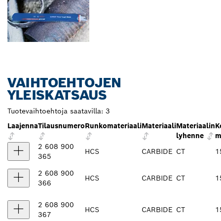
VAIHTOEHTOJEN
YLEISKATSAUS
Tuotevaihtoehtoja saatavilla:
3
Laajenna
Tilausnumero
Runkomateriaali
Materiaali
Materiaalin
K
lyhenne
2 608 900
HCS
CARBIDE
CT
1
365
2 608 900
HCS
CARBIDE
CT
1
366
2 608 900
HCS
CARBIDE
CT
1
367