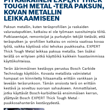
TOUGH METAL -TERÄ PAKSUN,
KOVAN METALLIN
LEIKKAAMISEEN
Paksun metallin, kuten teräsprofiilien ja raskaiden
valurautaputkien, katkaisu ei ole työmaan suosituimpia töitä.
Putkiasentajat, remontoijat ja purkutyön tekijät tietävät, että
teräsputken ja -profiilien katkaisu on voimia vaativaa kovaa
työtä, vaikka käytössä olisi tehokas puukkosaha. EXPERT
Thick Tough Metal leikkaa paksua metallia. Sen lisäksi
terällä on erityisen pitkä käyttöikä kaikkein haastavimmissa
käyttökohteissa.
Terän äärimmäinen kestävyys perustuu Bosch Carbide
Technology käyttöön. Kovasta metallista valmistetut
hampaat on kiinnitetty hitsaamalla erittäin vankkaan ja
leveään teräsrunkoon. Tämän ansiosta terä on erittäin
kestävä ja soveltuu suoraan sahaukseen. Ammattilaiset,
jotka käyttävät Bosch-karbiditerää ensimmäisen kerran,
yllättyvät Bosch EXPERT Thick Tough Metal -
puukkosahanterän kestävyydestä.