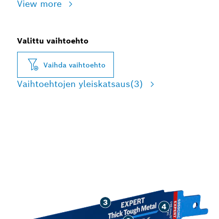
View more
Valittu vaihtoehto
Vaihda vaihtoehto
Vaihtoehtojen yleiskatsaus
(3)
PITKÄ KÄYTTÖIKÄ
PAKSUN KOVAN
METALLIN KATKAISUSSA