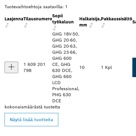
Tuotevaihtoehtoja saatavilla:
1
Sopii
Laajenna
Tilausnumero
Halkaisija,
Pakkaussisältö
työkaluun
S
mm
GHG 18V-50,
GHG 20-60,
GHG 20-63,
GHG 23-66,
GHG 600
1 609 201
CE, GHG
10
1 Kpl
798
630 DCE,
GHG 660
LCD
Professional,
PHG 630
DCE
kokonaismäärästä
tuotetta
Näytä lisää tuotteita