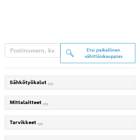
LÖYDÄ BOSCH
PROFESSIONAL -
JÄLLEENMYYJIÄ
LÄHEISTÖLTÄSI
Etsi paikallinen
vähittäiskauppias
Sähkötyökalut
Mittalaitteet
Tarvikkeet