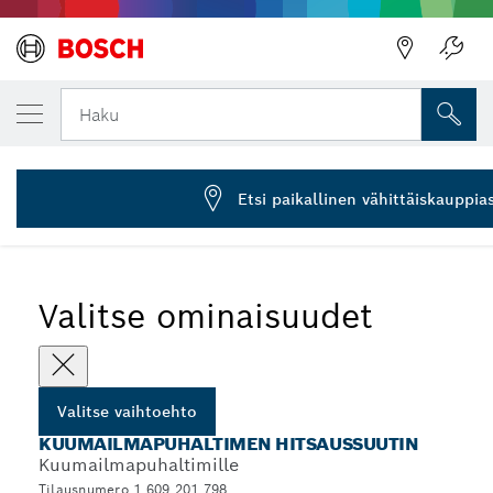
VALITSEMASI VAIHTOEHTO
Supistussuutin
Haku
1 609 201 798
...
Hitsaussuuttimet kuumailmapuhaltimille
Etsi paikallinen vähittäiskauppia
Valitse ominaisuudet
Valitse vaihtoehto
KUUMAILMAPUHALTIMEN HITSAUSSUUTIN
Kuumailmapuhaltimille
Tilausnumero 1 609 201 798