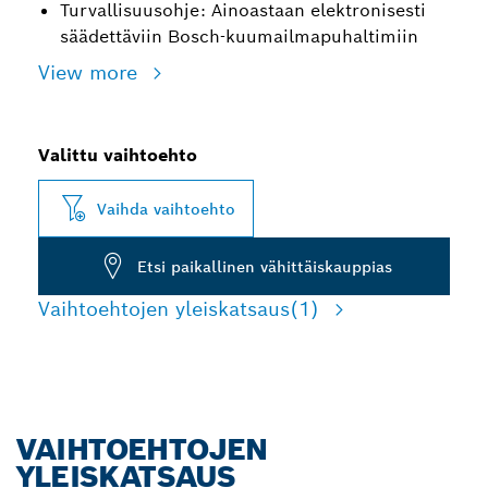
Turvallisuusohje: Ainoastaan elektronisesti
säädettäviin Bosch-kuumailmapuhaltimiin
View more
Valittu vaihtoehto
Vaihda vaihtoehto
Etsi paikallinen vähittäiskauppias
Vaihtoehtojen yleiskatsaus
(1)
VAIHTOEHTOJEN
YLEISKATSAUS