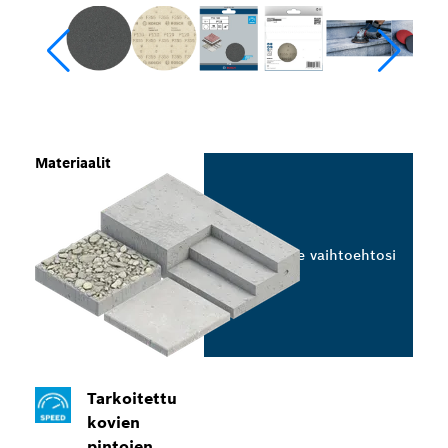
Materiaalit
Valitse vaihtoehtosi
Tarkoitettu
kovien
pintojen