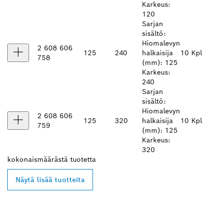
Karkeus:
120
Sarjan
sisältö:
Hiomalevyn
2 608 606
125
240
halkaisija
10 Kpl
758
(mm): 125
Karkeus:
240
Sarjan
sisältö:
Hiomalevyn
2 608 606
125
320
halkaisija
10 Kpl
759
(mm): 125
Karkeus:
320
kokonaismäärästä
tuotetta
Näytä lisää tuotteita