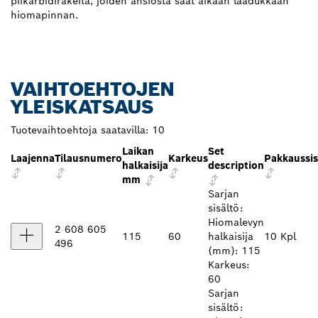
piikarbidirakeita, joiden ansiosta saat aikaan laadukkaan
hiomapinnan.
VAIHTOEHTOJEN
YLEISKATSAUS
Tuotevaihtoehtoja saatavilla:
10
Laikan
Set
Laajenna
Tilausnumero
Karkeus
Pakkaussis
halkaisija
description
mm
Sarjan
sisältö:
Hiomalevyn
2 608 605
115
60
halkaisija
10 Kpl
496
(mm): 115
Karkeus:
60
Sarjan
sisältö: