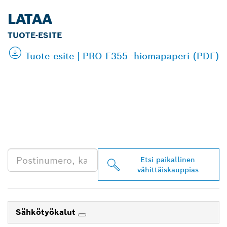
LATAA
TUOTE-ESITE
Tuote-esite | PRO F355 -hiomapaperi (PDF)
LÖYDÄ BOSCH
PROFESSIONAL -
JÄLLEENMYYJIÄ
LÄHEISTÖLTÄSI
Etsi paikallinen
vähittäiskauppias
Sähkötyökalut