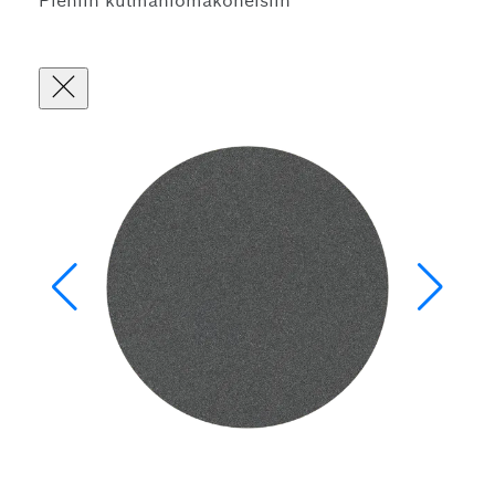
Pieniin kulmahiomakoneisiin