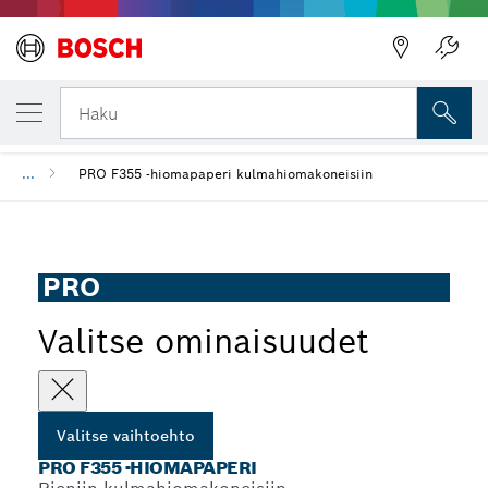
VALITSEMASI VAIHTOEHTO
PRO F355 -hiomapaperi
Haku
...
PRO F355 -hiomapaperi kulmahiomakoneisiin
PRO
Valitse ominaisuudet
Valitse vaihtoehto
PRO F355 -HIOMAPAPERI