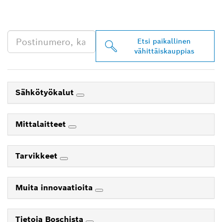
JÄLLEENMYYJIÄ
LÄHEISTÖLTÄSI
Etsi paikallinen
vähittäiskauppias
Sähkötyökalut
Mittalaitteet
Tarvikkeet
Muita innovaatioita
Tietoja Boschista