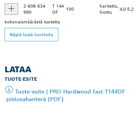
2 608 634
T 144
haritettu,
100
4,0-5,2
990
DF
hiottu
kokonaismäärästä
tuotetta
Näytä lisää tuotteita
LATAA
TUOTE-ESITE
Tuote-esite | PRO Hardwood fast T144DF
‑pistosahanterä (PDF)
LÖYDÄ BOSCH
PROFESSIONAL -