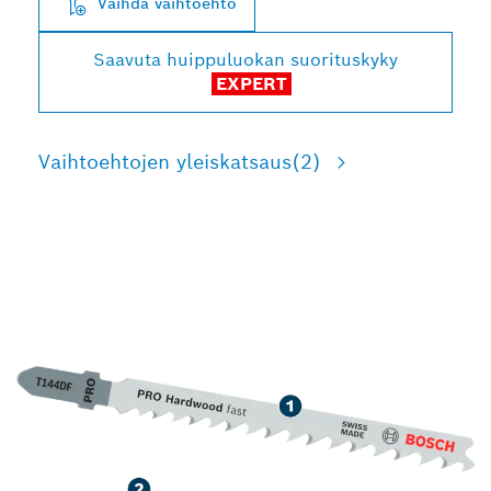
Vaihda vaihtoehto
Saavuta huippuluokan suorituskyky
EXPERT
Vaihtoehtojen yleiskatsaus
(2)
PITKÄ KÄYTTÖIKÄ KOVAN
PUUN LEIKKUUSSA