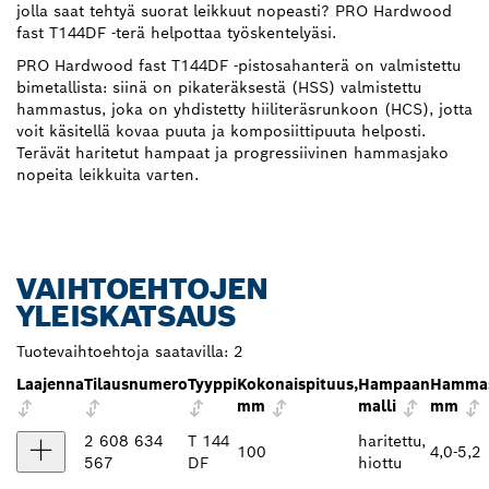
jolla saat tehtyä suorat leikkuut nopeasti? PRO Hardwood
fast T144DF -terä helpottaa työskentelyäsi.
PRO Hardwood fast T144DF -pistosahanterä on valmistettu
bimetallista: siinä on pikateräksestä (HSS) valmistettu
hammastus, joka on yhdistetty hiiliteräsrunkoon (HCS), jotta
voit käsitellä kovaa puuta ja komposiittipuuta helposti.
Terävät haritetut hampaat ja progressiivinen hammasjako
nopeita leikkuita varten.
VAIHTOEHTOJEN
YLEISKATSAUS
Tuotevaihtoehtoja saatavilla:
2
Laajenna
Tilausnumero
Tyyppi
Kokonaispituus,
Hampaan
Hammas
mm
malli
mm
2 608 634
T 144
haritettu,
100
4,0-5,2
567
DF
hiottu