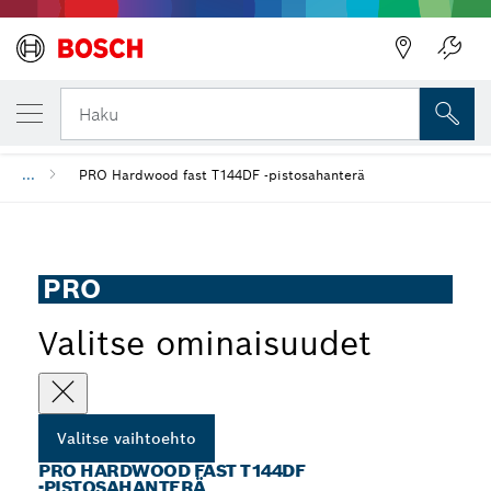
VALITSEMASI VAIHTOEHTO
PRO Hardwood fast T144DF ‑pistosahanter
Haku
...
PRO Hardwood fast T144DF ‑pistosahanterä
PRO
Valitse ominaisuudet
Valitse vaihtoehto
PRO HARDWOOD FAST T144DF
‑PISTOSAHANTERÄ