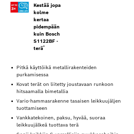
Kestää jopa
kolme
kertaa
pidempään
kuin Bosch
S1122BF -
*
terä
Pitkä käyttöikä metallirakenteiden
purkamisessa
Kovat terät on liitetty joustavaan runkoon
hitsaamalla bimetallia
Vario-hammasrakenne tasaisen leikkuujäljen
tuottamiseen
Vankkatekoinen, paksu, hyvää, suoraa
leikkuujälkeä tuottava terä