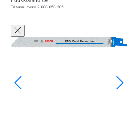
Puukkosahoille
Tilausnumero 2 608 656 265