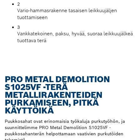
2
Vario-hammasrakenne tasaisen leikkuujäljen
tuottamiseen
3
Vankkatekoinen, paksu, hyvää, suoraa leikkuujälkeä
tuottava terä
PRO METAL DEMOLITION
S1025VF -TERÄ
METALLIRAKENTEIDEN
PURKAMISEEN, PITKÄ
KÄYTTÖIKÄ
Puukkosahat ovat erinomaisia työkaluja purkutyöhön, ja
suunnittelimme PRO Metal Demolition S1025VF -
puukkosahanterän helpottamaan vaativien purkutöiden