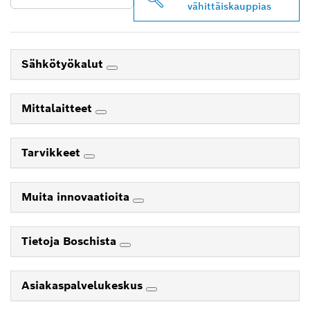
vähittäiskauppias
Sähkötyökalut
Mittalaitteet
Tarvikkeet
Muita innovaatioita
Tietoja Boschista
Asiakaspalvelukeskus