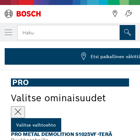
VALITSEMASI VAIHTOEHTO
PRO Metal Demolition S1025VF -terä, 1,25 
Haku
2 608 656 265
...
PRO Metal S1025VF Demolition -puukkosahanterä
Etsi paikallinen vähit
PRO
Valitse ominaisuudet
Valitse vaihtoehto
PRO METAL DEMOLITION S1025VF -TERÄ