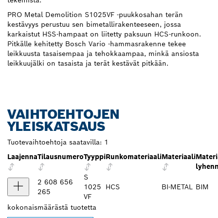
tekemistä.
PRO Metal Demolition S1025VF -puukkosahan terän
kestävyys perustuu sen bimetallirakenteeseen, jossa
karkaistut HSS-hampaat on liitetty paksuun HCS-runkoon.
Pitkälle kehitetty Bosch Vario -hammasrakenne tekee
leikkuusta tasaisempaa ja tehokkaampaa, minkä ansiosta
leikkuujälki on tasaista ja terät kestävät pitkään.
VAIHTOEHTOJEN
YLEISKATSAUS
Tuotevaihtoehtoja saatavilla:
1
Laajenna
Tilausnumero
Tyyppi
Runkomateriaali
Materiaali
Materi
lyhen
S
2 608 656
1025
HCS
BI-METAL
BIM
265
VF
kokonaismäärästä
tuotetta