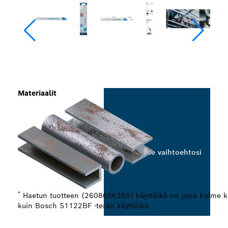
Materiaalit
Valitse vaihtoehtosi
*
Haetun tuotteen (2608656265) käyttöikä on jopa kolme k
kuin Bosch S1122BF -terän käyttöikä