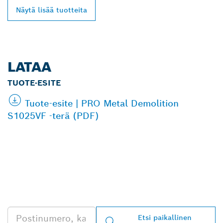
Näytä lisää tuotteita
LATAA
TUOTE-ESITE
Tuote-esite | PRO Metal Demolition
S1025VF -terä (PDF)
LÖYDÄ BOSCH
PROFESSIONAL -
JÄLLEENMYYJIÄ
LÄHEISTÖLTÄSI
Etsi paikallinen