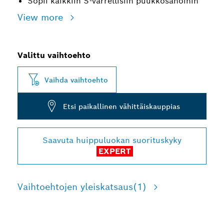
Sopii kaikkiin S-varrellisiin puukkosahoihin
View more
Valittu vaihtoehto
Vaihda vaihtoehto
Etsi paikallinen vähittäiskauppias
Saavuta huippuluokan suorituskyky
EXPERT
Vaihtoehtojen yleiskatsaus
(1)