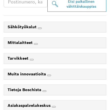
Etsi paikallinen
vähittäiskauppias
Sähkötyökalut
Mittalaitteet
Tarvikkeet
Muita innovaatioita
Tietoja Boschista
Asiakaspalvelukeskus