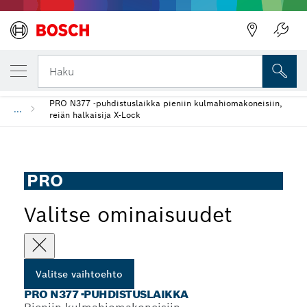
VALITSEMASI VAIHTOEHTO
PRO N377 -puhdistuslaikka
Takaisin
Haku
PRO N377 -puhdistuslaikka pieniin kulmahiomakoneisiin,
...
reiän halkaisija X-Lock
PRO
Valitse ominaisuudet
Valitse vaihtoehto
PRO N377 -PUHDISTUSLAIKKA