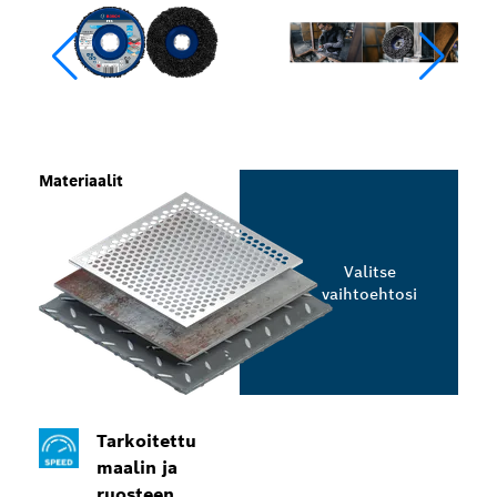
Materiaalit
Valitse
vaihtoehtosi
Tarkoitettu
maalin ja
ruosteen