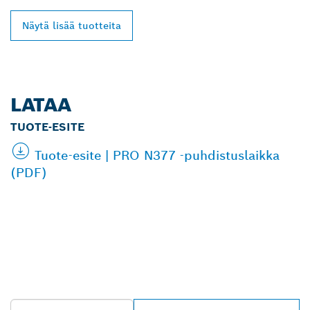
Näytä lisää tuotteita
LATAA
TUOTE-ESITE
Tuote-esite | PRO N377 -puhdistuslaikka
(PDF)
LÖYDÄ BOSCH
PROFESSIONAL -
JÄLLEENMYYJIÄ
LÄHEISTÖLTÄSI