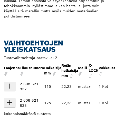
laikkaa. Tämän ansiosta voit työskennellä nopeammin ja
tehokkaammin. Kyllästimme laikan hartsilla, jotta voit
käyttää sitä metallin mutta myös muiden materiaalien
puhdistamiseen.
VAIHTOEHTOJEN
YLEISKATSAUS
Tuotevaihtoehtoja saatavilla:
2
Reiän
X-
Laajenna
Tilausnumero
Halkaisija
Malli
Pakkauss
halkaisija
LOCK
mm
mm
2 608 621
115
22,23
musta
+
1 Kpl
832
2 608 621
125
22,23
musta
+
1 Kpl
833
kokonaismäärästä
tuotetta