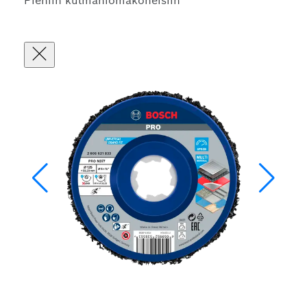
Pieniin kulmahiomakoneisiin