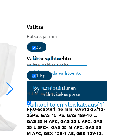
Valitse
Halkaisija, mm
36
Valittu vaihtoehto
More options
Valitse pakkauskoko
Vaihda vaihtoehto
1 Kpl
More options
Etsi paikallinen
Yhteensopivuus
vähittäiskauppias
Vaihtoehtojen yleiskatsaus
(1)
PRO-adapteri, 36 mm: GAS12-25/12-
25PS, GAS 15 PS, GAS 18V-10 L,
GAS 35 H AFC, GAS 35 L AFC, GAS
35 L SFC+, GAS 35 M AFC, GAS 55
M AFC, GEX 125-1 AE, GSS 12V-13,