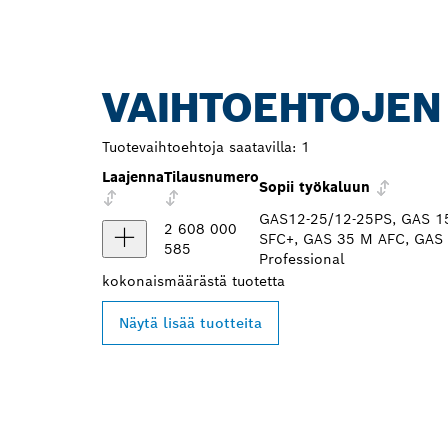
VAIHTOEHTOJEN
Tuotevaihtoehtoja saatavilla:
1
Laajenna
Tilausnumero
Sopii työkaluun
GAS12-25/12-25PS, GAS 15
2 608 000
SFC+, GAS 35 M AFC, GAS 
585
Professional
kokonaismäärästä
tuotetta
Näytä lisää tuotteita
LÖYDÄ BOSCH 