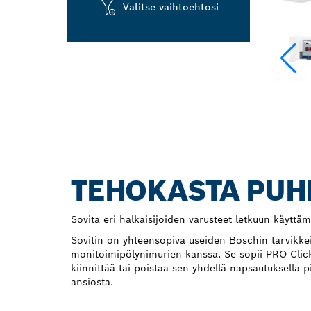
Valitse vaihtoehtosi
TEHOKASTA PUH
Sovita eri halkaisijoiden varusteet letkuun käyttämä
Sovitin on yhteensopiva useiden Boschin tarvikke
monitoimipölynimurien kanssa. Se sopii PRO Click 
kiinnittää tai poistaa sen yhdellä napsautuksella 
ansiosta.