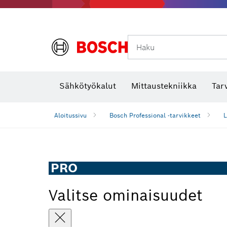
Haku
Lämpökamerat ja lämpötunnistimet
Sähkötyökalut
Mittaustekniikka
Tar
Aloitussivu
Bosch Professional -tarvikkeet
L
PRO
Valitse ominaisuudet