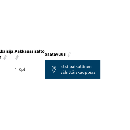
kaisija,
Pakkaussisältö
Saatavuus
m
Etsi paikallinen
1 Kpl
vähittäiskauppias