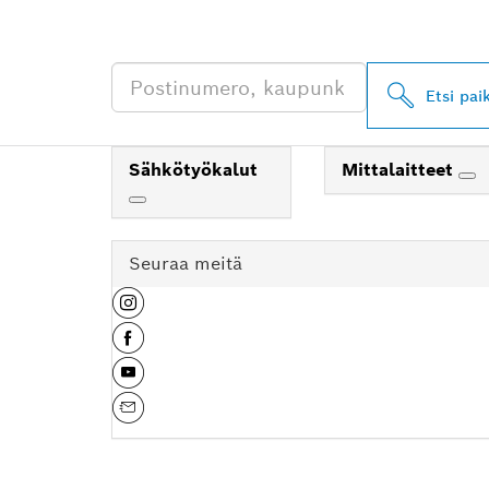
JÄLLEENMYYJI
Etsi pai
Sähkötyökalut
Mittalaitteet
Seuraa meitä