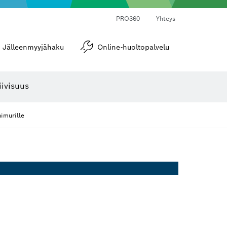
PRO360
Yhteys
Jälleenmyyjähaku
Online-huoltopalvelu
Kulma- ja kaltevuusmitat
iivisuus
imurille