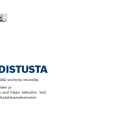
DISTUSTA
llä sovitinta imureille.
iden ja
and Clean -letkuihin. Voit
pikalukitusmekanismin