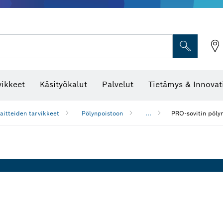
vikkeet
Käsityökalut
Palvelut
Tietämys & Innovat
aitteiden tarvikkeet
Pölynpoistoon
...
PRO-sovitin pölyn