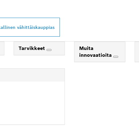
Ä LÄHEISTÖLTÄSI
kallinen vähittäiskauppias
Tarvikkeet
Muita
innovaatioita