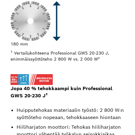
34 
180 mm
1
Vertailukohteena Professional GWS 20-230 J,
enimmäissyöttöteho 2 800 W vs. 2 000 W*
Jopa 40 % tehokkaampi kuin Professional
GWS 20-230 J¹
Huipputehokas materiaalin työstö: 2 800 W:n
syöttöteho nopeaan, tehokkaaseen hiontaan
Hiiliharjaton moottori: Tehokas hiiliharjaton
moottori vähentää työkalun seisokkiaikaa