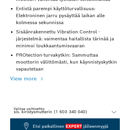
Entistä parempi käyttöturvallisuus:
Elektroninen jarru pysäyttää laikan alle
kolmessa sekunnissa
Sisäänrakennettu Vibration Control -
järjestelmä: vaimentaa haitallista tärinää ja
minimoi loukkaantumisvaaran
PROtection-turvakytkin: Sammuttaa
moottorin välittömästi, kun käynnistyskytkin
vapautetaan
View more
Valitse vaihtoehto
Dropdown
Etsi paikallinen
EXPERT
jälleenmyyjä
closed