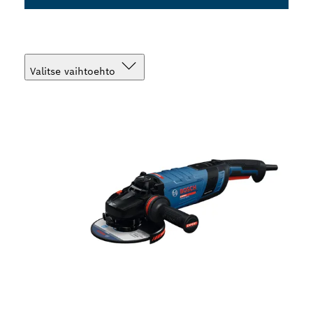
Valitse vaihtoehto
Valintasi