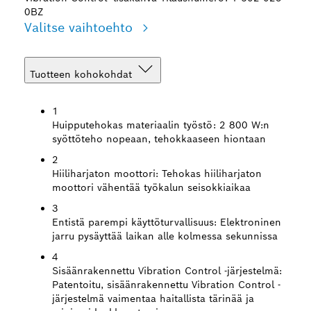
0BZ
Valitse vaihtoehto
Tuotteen kohokohdat
1
Huipputehokas materiaalin työstö:
2 800 W:n
syöttöteho nopeaan, tehokkaaseen hiontaan
2
Hiiliharjaton moottori:
Tehokas hiiliharjaton
moottori vähentää työkalun seisokkiaikaa
3
Entistä parempi käyttöturvallisuus:
Elektroninen
jarru pysäyttää laikan alle kolmessa sekunnissa
4
Sisäänrakennettu Vibration Control -järjestelmä:
Patentoitu, sisäänrakennettu Vibration Control -
järjestelmä vaimentaa haitallista tärinää ja