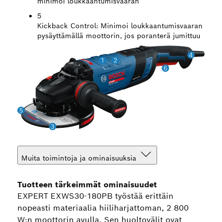
minimoi loukkaantumisvaaran
5
Kickback Control:
Minimoi loukkaantumisvaaran
pysäyttämällä moottorin, jos poranterä jumittuu
Muita toimintoja ja ominaisuuksia
Tuotteen tärkeimmät ominaisuudet
EXPERT EXWS30-180PB työstää erittäin
nopeasti materiaalia hiiliharjattoman, 2 800
W:n moottorin avulla. Sen huoltovälit ovat