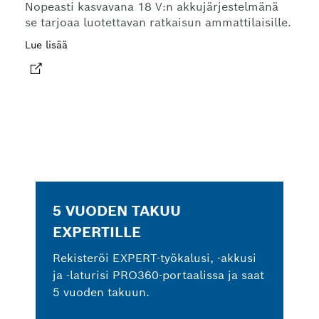
Nopeasti kasvavana 18 V:n akkujärjestelmänä
se tarjoaa luotettavan ratkaisun ammattilaisille.
Lue lisää
5 VUODEN TAKUU
EXPERTILLE
Rekisteröi EXPERT-työkalusi, -akkusi
ja -laturisi PRO360-portaalissa ja saat
5 vuoden takuun.