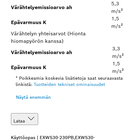
5,3
Värähtelyemissioarvo ah
m/s²
1,5
Epävarmuus K
m/s²
Värähtelyn yhteisarvot (Hionta
hiomapyörön kanssa)
3,3
Värähtelyemissioarvo ah
m/s²
1,5
Epävarmuus K
m/s²
* Poikkeamia koskevia lisätietoja saat seuraavasta
linkistä:
Tuotteiden tekniset ominaisuudet
Näytä enemmän
Lataa
Käyttöopas | EXWS30-230PB,EXWS30-