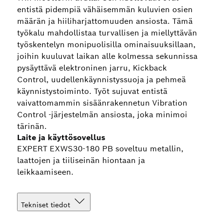
entistä pidempiä vähäisemmän kuluvien osien
määrän ja hiiliharjattomuuden ansiosta. Tämä
työkalu mahdollistaa turvallisen ja miellyttävän
työskentelyn monipuolisilla ominaisuuksillaan,
joihin kuuluvat laikan alle kolmessa sekunnissa
pysäyttävä elektroninen jarru, Kickback
Control, uudellenkäynnistyssuoja ja pehmeä
käynnistystoiminto. Työt sujuvat entistä
vaivattomammin sisäänrakennetun Vibration
Control -järjestelmän ansiosta, joka minimoi
tärinän.
Laite ja käyttösovellus
EXPERT EXWS30-180 PB soveltuu metallin,
laattojen ja tiiliseinän hiontaan ja
leikkaamiseen.
Tekniset tiedot