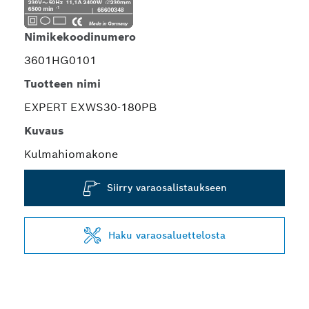
Nimikekoodinumero
3601HG0101
Tuotteen nimi
EXPERT EXWS30-180PB
Kuvaus
Kulmahiomakone
Siirry varaosalistaukseen
Haku varaosaluettelosta