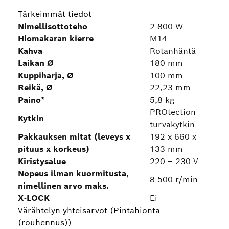
Tärkeimmät tiedot
Nimellisottoteho
2 800 W
Hiomakaran kierre
M14
Kahva
Rotanhäntä
Laikan Ø
180 mm
Kuppiharja, Ø
100 mm
Reikä, Ø
22,23 mm
Paino*
5,8 kg
PROtection-
Kytkin
turvakytkin
Pakkauksen mitat (leveys x
192 x 660 x
pituus x korkeus)
133 mm
Kiristysalue
220 – 230 V
Nopeus ilman kuormitusta,
8 500 r/min
nimellinen arvo maks.
X-LOCK
Ei
Värähtelyn yhteisarvot (Pintahionta
(rouhennus))