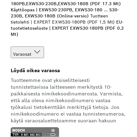
180PB,EXWS30-230B,EXWS30-180B (PDF 17.3 Mt)
Käyttöopas | EXWS30-230PB, EXWS30-180 ... S30-
230B, EXWS30-180B (Online-versio)
Tuotteen
tietolehti | EXPERT EXWS30-180PB (PDF 1,5 Mt)
EU-
tuotetietoseloste | EXPERT EXWS30-180PB (PDF 0.2
Mt)
Varaosat
Löydä oikea varaosa
Tuotteemme ovat yksiselitteisesti
tunnistettavissa laitteeseen merkitystä 10-
paikkaisesta nimikekoodinumerosta. Varmista,
että alla oleva nimikekoodinumero vastaa
työkalusi tietokenttään merkittyjä tietoja. Jos
nimikekoodinumero ei vastaa tunnistenumeroa,
käytä varaosaluetteloamme suoraan hakuun