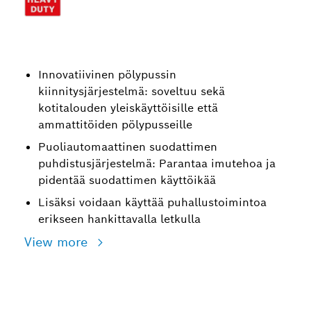
Innovatiivinen pölypussin
kiinnitysjärjestelmä: soveltuu sekä
kotitalouden yleiskäyttöisille että
ammattitöiden pölypusseille
Puoliautomaattinen suodattimen
puhdistusjärjestelmä: Parantaa imutehoa ja
pidentää suodattimen käyttöikää
Lisäksi voidaan käyttää puhallustoimintoa
erikseen hankittavalla letkulla
View more