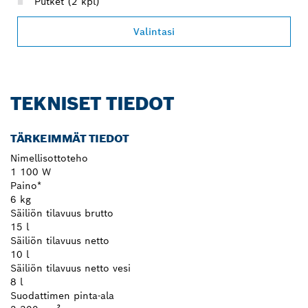
Putket (2 kpl)
Valintasi
TEKNISET TIEDOT
TÄRKEIMMÄT TIEDOT
Nimellisottoteho
1 100 W
Paino*
6 kg
Säiliön tilavuus brutto
15 l
Säiliön tilavuus netto
10 l
Säiliön tilavuus netto vesi
8 l
Suodattimen pinta-ala