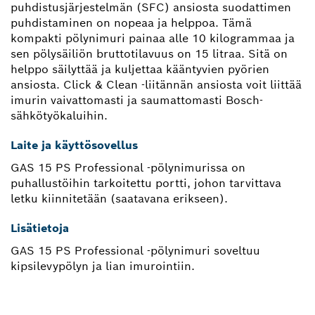
puhdistusjärjestelmän (SFC) ansiosta suodattimen
puhdistaminen on nopeaa ja helppoa. Tämä
kompakti pölynimuri painaa alle 10 kilogrammaa ja
sen pölysäiliön bruttotilavuus on 15 litraa. Sitä on
helppo säilyttää ja kuljettaa kääntyvien pyörien
ansiosta. Click & Clean -liitännän ansiosta voit liittää
imurin vaivattomasti ja saumattomasti Bosch-
sähkötyökaluihin.
Laite ja käyttösovellus
GAS 15 PS Professional -pölynimurissa on
puhallustöihin tarkoitettu portti, johon tarvittava
letku kiinnitetään (saatavana erikseen).
Lisätietoja
GAS 15 PS Professional -pölynimuri soveltuu
kipsilevypölyn ja lian imurointiin.