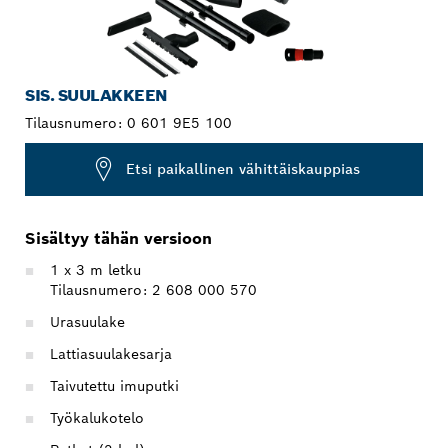
SIS. SUULAKKEEN
Tilausnumero:
0 601 9E5 100
Etsi paikallinen vähittäiskauppias
Sisältyy tähän versioon
1 x 3 m letku
Tilausnumero: 2 608 000 570
Urasuulake
Lattiasuulakesarja
Taivutettu imuputki
Työkalukotelo