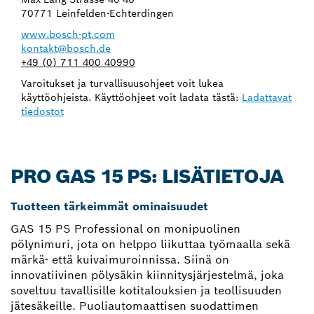
70771 Leinfelden-Echterdingen
www.bosch-pt.com
kontakt@bosch.de
+49 (0) 711 400 40990
Varoitukset ja turvallisuusohjeet voit lukea
käyttöohjeista. Käyttöohjeet voit ladata tästä:
Ladattavat
tiedostot
PRO GAS 15 PS: LISÄTIETOJA
Tuotteen tärkeimmät ominaisuudet
GAS 15 PS Professional on monipuolinen
pölynimuri, jota on helppo liikuttaa työmaalla sekä
märkä- että kuivaimuroinnissa. Siinä on
innovatiivinen pölysäkin kiinnitysjärjestelmä, joka
soveltuu tavallisille kotitalouksien ja teollisuuden
jätesäkeille. Puoliautomaattisen suodattimen