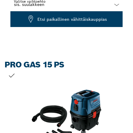
Valitse vaihtoehto
Dropdown
Etsi paikallinen vähittäiskauppias
closed
PRO GAS 15 PS
VALINTASI