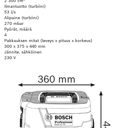
2 300 cm²
Ilmantuotto (turbiini)
53 l/s
Alipaine (turbiini)
270 mbar
Pyörät, määrä
4
Pakkauksen mitat (leveys x pituus x korkeus)
300 x 375 x 440 mm
Jännite, sähköinen
230 V