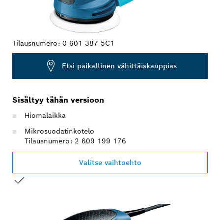
Tilausnumero:
0 601 387 5C1
Etsi paikallinen vähittäiskauppias
Sisältyy tähän versioon
Hiomalaikka
Mikrosuodatinkotelo
Tilausnumero: 2 609 199 176
Valitse vaihtoehto
VALINTASI