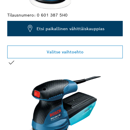
Tilausnumero:
0 601 387 5H0
Etsi paikallinen vähittäiskauppias
Valitse vaihtoehto
VALINTASI