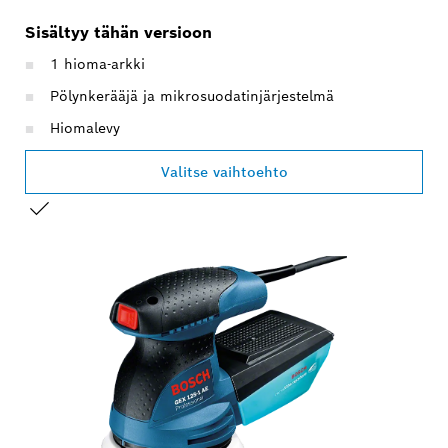
Sisältyy tähän versioon
1 hioma-arkki
Pölynkerääjä ja mikrosuodatinjärjestelmä
Hiomalevy
Valitse vaihtoehto
VALINTASI