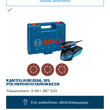
Valitse vaihtoehto
VALINTASI
KANTOLAUKUSSA, SIS.
PÖLYNPOISTOTARVIKKEEN
Tilausnumero:
0 601 387 533
Etsi paikallinen vähittäiskauppias