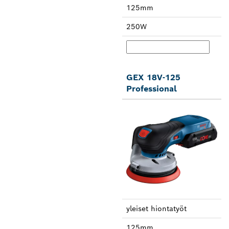
125mm
250W
GEX 18V-125
Professional
yleiset hionta­työt
125mm