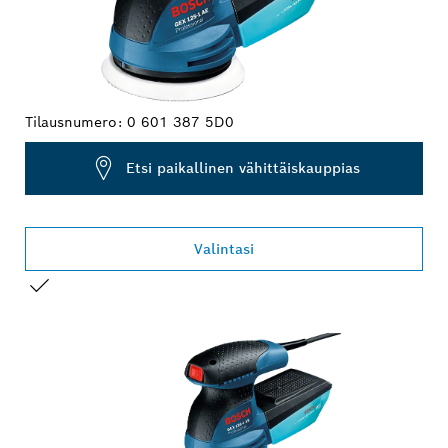
Tilausnumero:
0 601 387 5D0
Etsi paikallinen vähittäiskauppias
Valintasi
VALINTASI