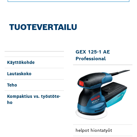
TUOTEVERTAILU
GEX 125-1 AE
Professional
Käyttö­kohde
Lautas­koko
Teho
Kompak­tius vs. työstöte­
ho
helpot hionta­työt