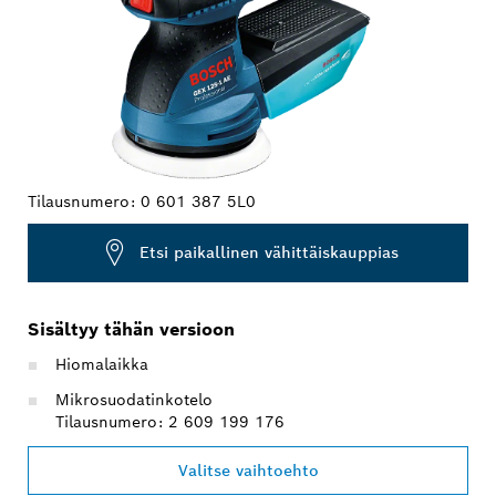
Tilausnumero:
0 601 387 5L0
Etsi paikallinen vähittäiskauppias
Sisältyy tähän versioon
Hiomalaikka
Mikrosuodatinkotelo
Tilausnumero: 2 609 199 176
Valitse vaihtoehto