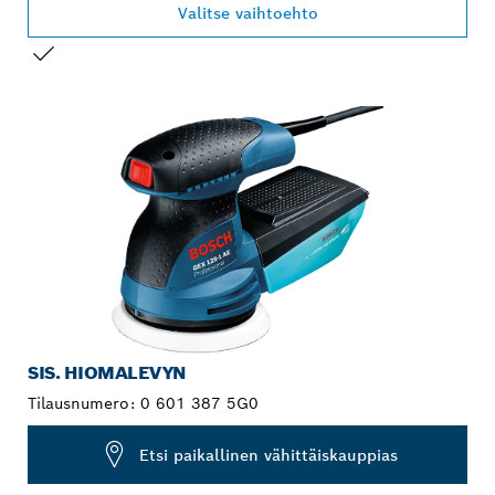
Valitse vaihtoehto
VALINTASI
SIS. HIOMALEVYN
Tilausnumero:
0 601 387 5G0
Etsi paikallinen vähittäiskauppias