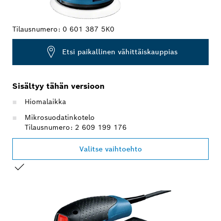
Tilausnumero:
0 601 387 5K0
Etsi paikallinen vähittäiskauppias
Sisältyy tähän versioon
Hiomalaikka
Mikrosuodatinkotelo
Tilausnumero: 2 609 199 176
Valitse vaihtoehto
VALINTASI