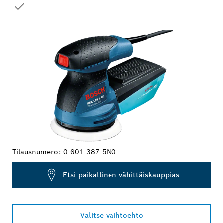
VALINTASI
Tilausnumero:
0 601 387 5N0
Etsi paikallinen vähittäiskauppias
Valitse vaihtoehto