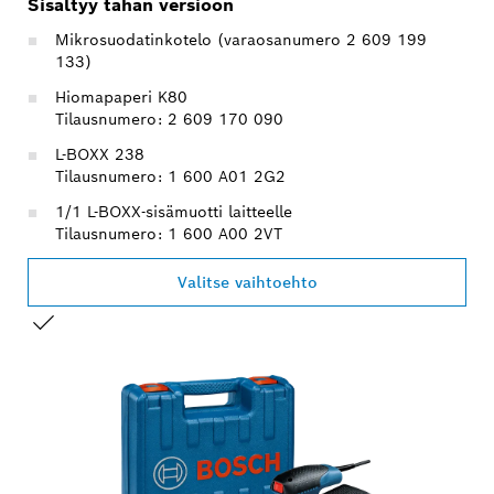
Sisältyy tähän versioon
Mikrosuodatinkotelo (varaosanumero 2 609 199
133)
Hiomapaperi K80
Tilausnumero: 2 609 170 090
L-BOXX 238
Tilausnumero: 1 600 A01 2G2
1/1 L-BOXX-sisämuotti laitteelle
Tilausnumero: 1 600 A00 2VT
Valitse vaihtoehto
VALINTASI