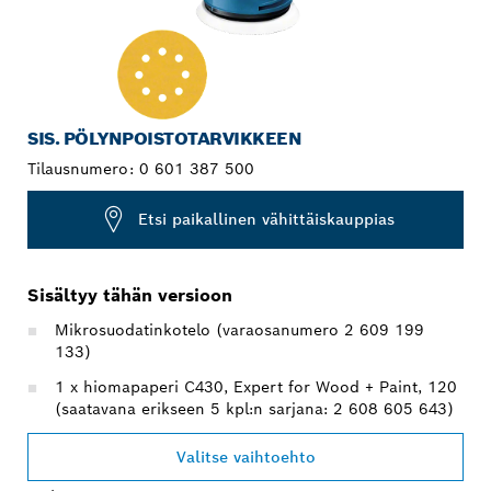
SIS. PÖLYNPOISTOTARVIKKEEN
Tilausnumero:
0 601 387 500
Etsi paikallinen vähittäiskauppias
Sisältyy tähän versioon
Mikrosuodatinkotelo (varaosanumero 2 609 199
133)
1 x hiomapaperi C430, Expert for Wood + Paint, 120
(saatavana erikseen 5 kpl:n sarjana: 2 608 605 643)
Valitse vaihtoehto