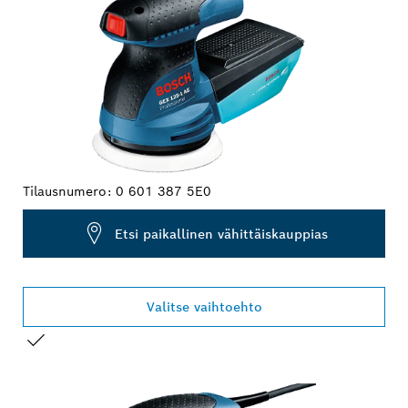
Tilausnumero:
0 601 387 5E0
Etsi paikallinen vähittäiskauppias
Valitse vaihtoehto
VALINTASI