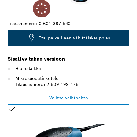
Tilausnumero:
0 601 387 540
Etsi paikallinen vähittäiskauppias
Sisältyy tähän versioon
Hiomalaikka
Mikrosuodatinkotelo
Tilausnumero: 2 609 199 176
Valitse vaihtoehto
VALINTASI