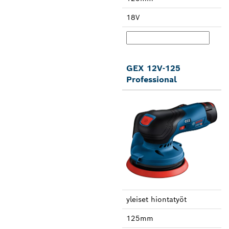
18V
GEX 12V-125
Professional
yleiset hionta­työt
125mm