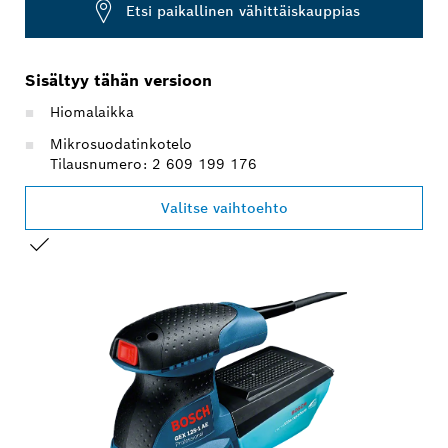
Etsi paikallinen vähittäiskauppias
Sisältyy tähän versioon
Hiomalaikka
Mikrosuodatinkotelo
Tilausnumero: 2 609 199 176
Valitse vaihtoehto
VALINTASI