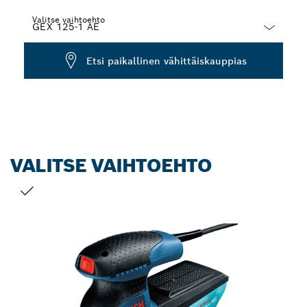
Valitse vaihtoehto
Dropdown
Etsi paikallinen vähittäiskauppias
closed
VALITSE VAIHTOEHTO
VALINTASI