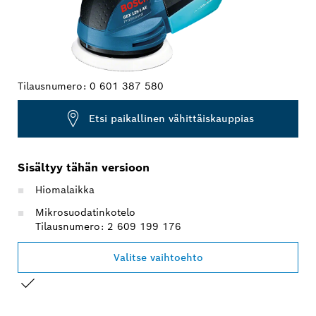
Tilausnumero:
0 601 387 580
Etsi paikallinen vähittäiskauppias
Sisältyy tähän versioon
Hiomalaikka
Mikrosuodatinkotelo
Tilausnumero: 2 609 199 176
Valitse vaihtoehto
VALINTASI