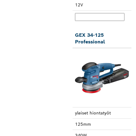
12V
GEX 34-125
Professional
yleiset hionta­työt
125mm
340W