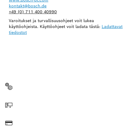
kontakt@bosch.de
+49 (0) 711 400 40990
Varoitukset ja turvallisuusohjeet voit lukea
käyttöohjeista. Käyttöohjeet voit ladata tästä:
Ladattavat
tiedostot
TARVITSETKO VARAOSAN?
Täältä löydät nopeasti ja vaivattomasti sopivat
varaosat ammattimaiseen Bosch-työkaluusi.
Valitse varaosa
Tilaa verkosta
Maksa