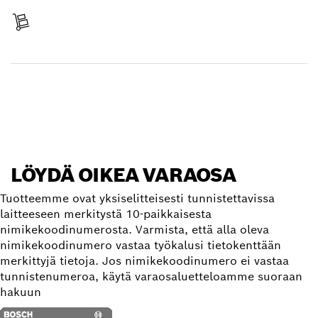
Toimitus vastaanotettu
Etsi varaosa
LÖYDÄ OIKEA VARAOSA
Tuotteemme ovat yksiselitteisesti tunnistettavissa
laitteeseen merkitystä 10-paikkaisesta
nimikekoodinumerosta. Varmista, että alla oleva
nimikekoodinumero vastaa työkalusi tietokenttään
merkittyjä tietoja. Jos nimikekoodinumero ei vastaa
tunnistenumeroa, käytä varaosaluetteloamme suoraan
hakuun