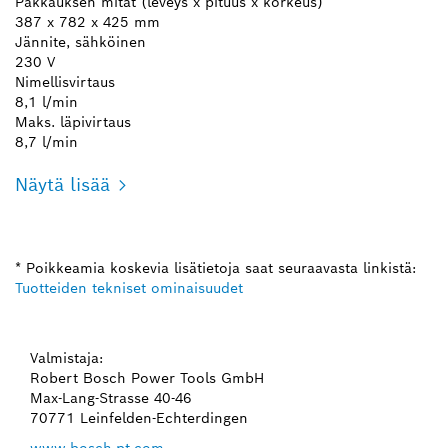
Pakkauksen mitat (leveys x pituus x korkeus)
387 x 782 x 425 mm
Jännite, sähköinen
230 V
Nimellisvirtaus
8,1 l/min
Maks. läpivirtaus
8,7 l/min
Näytä lisää
* Poikkeamia koskevia lisätietoja saat seuraavasta linkistä:
Tuotteiden tekniset ominaisuudet
Valmistaja:
Robert Bosch Power Tools GmbH
Max-Lang-Strasse 40-46
70771 Leinfelden-Echterdingen
www.bosch-pt.com