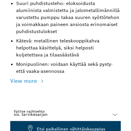
Suuri puhdistusteho: eloksoidusta
alumiinista valmistettu ja jalometallimännillä
varustettu pumppu takaa suuren syöttötehon
ja voimakkaan paineen ansiosta erinomaiset
puhdistustulokset
Kätevä: metallinen teleskooppikahva
helpottaa käsittelyä, siksi helposti
kuljetettava ja tilaasäästävä
Monipuolinen: voidaan käyttää sekä pysty-
että vaaka-asennossa
View more
Valitse vaihtoehto
Dropdown
Etsi paikallinen vähittäiskauppias
closed