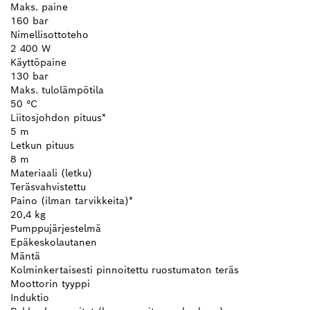
Maks. paine
160 bar
Nimellisottoteho
2 400 W
Käyttöpaine
130 bar
Maks. tulolämpötila
50 °C
Liitosjohdon pituus*
5 m
Letkun pituus
8 m
Materiaali (letku)
Teräsvahvistettu
Paino (ilman tarvikkeita)*
20,4 kg
Pumppujärjestelmä
Epäkeskolautanen
Mäntä
Kolminkertaisesti pinnoitettu ruostumaton teräs
Moottorin tyyppi
Induktio