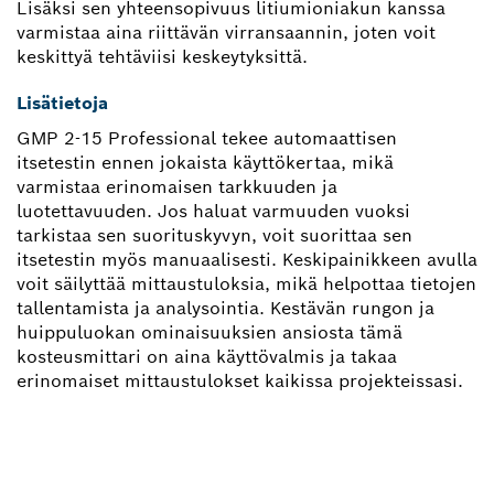
Lisäksi sen yhteensopivuus litiumioniakun kanssa
varmistaa aina riittävän virransaannin, joten voit
keskittyä tehtäviisi keskeytyksittä.
Lisätietoja
GMP 2-15 Professional tekee automaattisen
itsetestin ennen jokaista käyttökertaa, mikä
varmistaa erinomaisen tarkkuuden ja
luotettavuuden. Jos haluat varmuuden vuoksi
tarkistaa sen suorituskyvyn, voit suorittaa sen
itsetestin myös manuaalisesti. Keskipainikkeen avulla
voit säilyttää mittaustuloksia, mikä helpottaa tietojen
tallentamista ja analysointia. Kestävän rungon ja
huippuluokan ominaisuuksien ansiosta tämä
kosteusmittari on aina käyttövalmis ja takaa
erinomaiset mittaustulokset kaikissa projekteissasi.