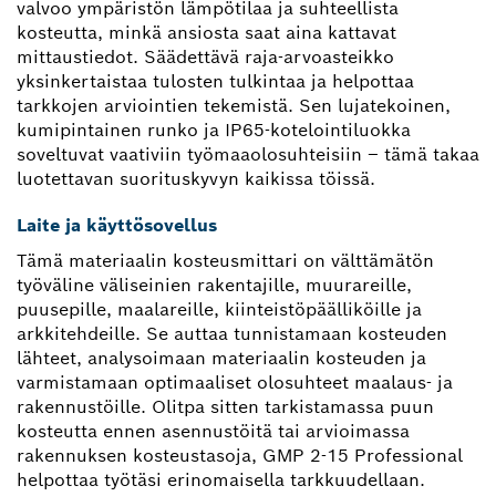
valvoo ympäristön lämpötilaa ja suhteellista
kosteutta, minkä ansiosta saat aina kattavat
mittaustiedot. Säädettävä raja-arvoasteikko
yksinkertaistaa tulosten tulkintaa ja helpottaa
tarkkojen arviointien tekemistä. Sen lujatekoinen,
kumipintainen runko ja IP65-kotelointiluokka
soveltuvat vaativiin työmaaolosuhteisiin – tämä takaa
luotettavan suorituskyvyn kaikissa töissä.
Laite ja käyttösovellus
Tämä materiaalin kosteusmittari on välttämätön
työväline väliseinien rakentajille, muurareille,
puusepille, maalareille, kiinteistöpäälliköille ja
arkkitehdeille. Se auttaa tunnistamaan kosteuden
lähteet, analysoimaan materiaalin kosteuden ja
varmistamaan optimaaliset olosuhteet maalaus- ja
rakennustöille. Olitpa sitten tarkistamassa puun
kosteutta ennen asennustöitä tai arvioimassa
rakennuksen kosteustasoja, GMP 2-15 Professional
helpottaa työtäsi erinomaisella tarkkuudellaan.