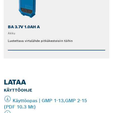
BA 3.7V 1.0AH A
Akku
Luotettava virtalähde pitkäkestoisiin töihin
LATAA
KÄYTTÖOHJE
Käyttöopas | GMP 1-13,GMP 2-15
(PDF 10.3 Mt)