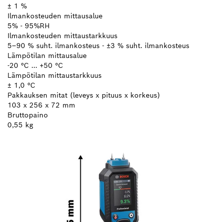
± 1 %
Ilmankosteuden mittausalue
5% - 95%RH
Ilmankosteuden mittaustarkkuus
5–90 % suht. ilmankosteus - ±3 % suht. ilmankosteus
Lämpötilan mittausalue
-20 °C ... +50 °C
Lämpötilan mittaustarkkuus
± 1,0 °C
Pakkauksen mitat (leveys x pituus x korkeus)
103 x 256 x 72 mm
Bruttopaino
0,55 kg