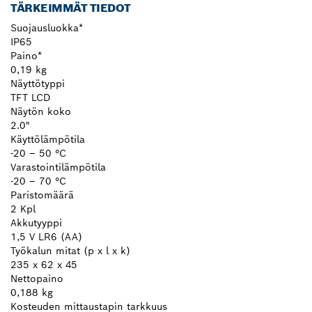
TÄRKEIMMÄT TIEDOT
Suojausluokka*
IP65
Paino*
0,19 kg
Näyttötyppi
TFT LCD
Näytön koko
2.0"
Käyttölämpötila
-20 – 50 °C
Varastointilämpötila
-20 – 70 °C
Paristomäärä
2 Kpl
Akkutyyppi
1,5 V LR6 (AA)
Työkalun mitat (p x l x k)
235 x 62 x 45
Nettopaino
0,188 kg
Kosteuden mittaustapin tarkkuus