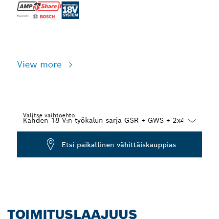
View more
Valitse vaihtoehto
Dropdown
Etsi paikallinen vähittäiskauppias
closed
TOIMITUSLAAJUUS