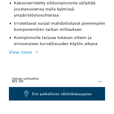
Kaksoiseristetty silikonipinnoite säilyttää
joustavuutensa myös kylmissä
ympäristöolosuhteissa
Irrotettavat suojat mahdollistavat pienempien
komponenttien tarkan mittauksen
Kumipinnoite tarjoaa tukevan otteen ja
erinomaisen turvallisuuden käytön aikana
View more
Valitse vaihtoehto
Dropdown
Etsi paikallinen vähittäiskauppias
closed