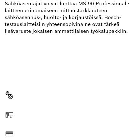
Sähköasentajat voivat luottaa MS 90 Professional -
laitteen erinomaiseen mittaustarkkuuteen
sähköasennus-, huolto- ja korjaustöissä. Bosch-
testauslaitteisiin yhteensopivina ne ovat tärkeä
lisävaruste jokaisen ammattilaisen työkalupakkiin.
TARVITSETKO VARAOSAN?
Täältä löydät nopeasti ja vaivattomasti sopivat
varaosat ammattimaiseen Bosch-työkaluusi.
Valitse varaosa
Tilaa verkosta