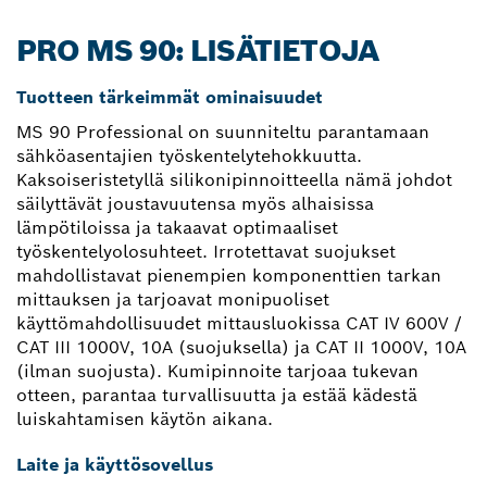
PRO MS 90: LISÄTIETOJA
Tuotteen tärkeimmät ominaisuudet
MS 90 Professional on suunniteltu parantamaan
sähköasentajien työskentelytehokkuutta.
Kaksoiseristetyllä silikonipinnoitteella nämä johdot
säilyttävät joustavuutensa myös alhaisissa
lämpötiloissa ja takaavat optimaaliset
työskentelyolosuhteet. Irrotettavat suojukset
mahdollistavat pienempien komponenttien tarkan
mittauksen ja tarjoavat monipuoliset
käyttömahdollisuudet mittausluokissa CAT IV 600V /
CAT III 1000V, 10A (suojuksella) ja CAT II 1000V, 10A
(ilman suojusta). Kumipinnoite tarjoaa tukevan
otteen, parantaa turvallisuutta ja estää kädestä
luiskahtamisen käytön aikana.
Laite ja käyttösovellus