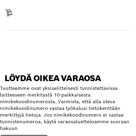
Maksa
Toimitus vastaanotettu
Etsi varaosa
LÖYDÄ OIKEA VARAOSA
Tuotteemme ovat yksiselitteisesti tunnistettavissa
laitteeseen merkitystä 10-paikkaisesta
nimikekoodinumerosta. Varmista, että alla oleva
nimikekoodinumero vastaa työkalusi tietokenttään
merkittyjä tietoja. Jos nimikekoodinumero ei vastaa
tunnistenumeroa, käytä varaosaluetteloamme suoraan
hakuun