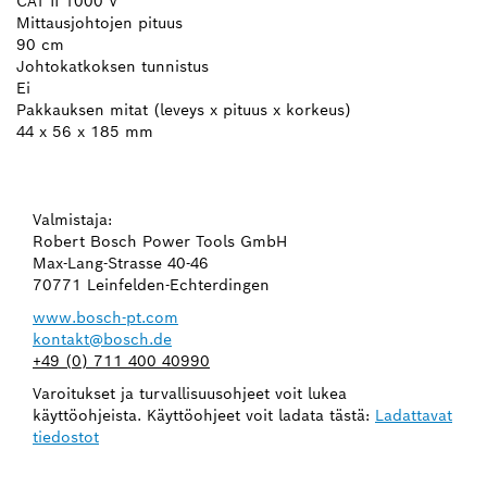
CAT II 1000 V
Mittausjohtojen pituus
90 cm
Johtokatkoksen tunnistus
Ei
Pakkauksen mitat (leveys x pituus x korkeus)
44 x 56 x 185 mm
Valmistaja:
Robert Bosch Power Tools GmbH
Max-Lang-Strasse 40-46
70771 Leinfelden-Echterdingen
www.bosch-pt.com
kontakt@bosch.de
+49 (0) 711 400 40990
Varoitukset ja turvallisuusohjeet voit lukea
käyttöohjeista. Käyttöohjeet voit ladata tästä:
Ladattavat
tiedostot