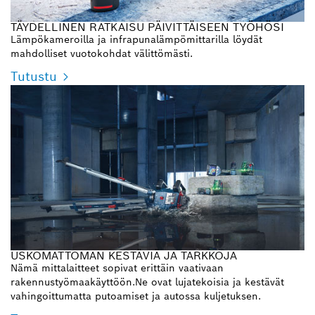
TÄYDELLINEN RATKAISU PÄIVITTÄISEEN TYÖHÖSI
Lämpökameroilla ja infrapunalämpömittarilla löydät
mahdolliset vuotokohdat välittömästi.
Tutustu
USKOMATTOMAN KESTÄVIÄ JA TARKKOJA
Nämä mittalaitteet sopivat erittäin vaativaan
rakennustyömaakäyttöön.Ne ovat lujatekoisia ja kestävät
vahingoittumatta putoamiset ja autossa kuljetuksen.