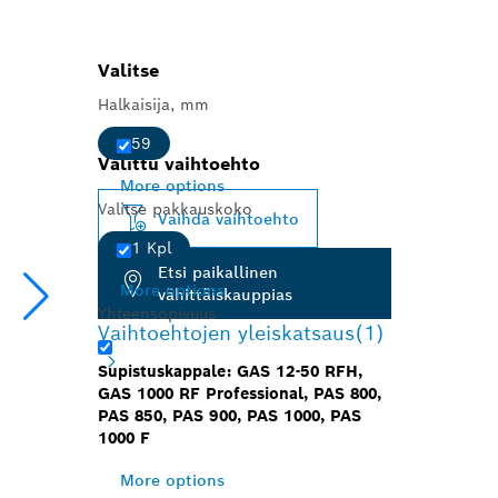
Valitse
Halkaisija, mm
59
Valittu vaihtoehto
More options
Valitse pakkauskoko
Vaihda vaihtoehto
1 Kpl
Etsi paikallinen
More options
vähittäiskauppias
Yhteensopivuus
Vaihtoehtojen yleiskatsaus
(1)
Supistuskappale: GAS 12-50 RFH,
GAS 1000 RF Professional, PAS 800,
PAS 850, PAS 900, PAS 1000, PAS
1000 F
More options