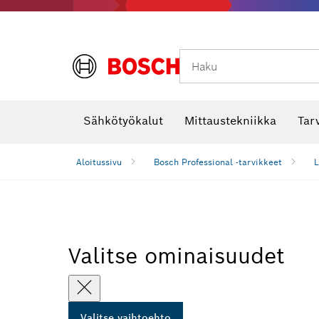
Haku
Lämpökamerat ja lämpötunnistimet
Sähkötyökalut
Mittaustekniikka
Tar
Aloitussivu
Bosch Professional -tarvikkeet
L
Valitse ominaisuudet
Valitse vaihtoehto