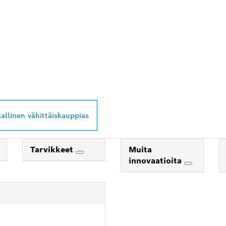
PROFESSIONAL -
Ä LÄHEISTÖLTÄSI
kallinen vähittäiskauppias
Tarvikkeet
Muita
innovaatioita