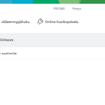
PRO360
Yhteys
Jälleenmyyjähaku
Online-huoltopalvelu
Kulma- ja kaltevuusmitat
iivisuus
 suuttimille