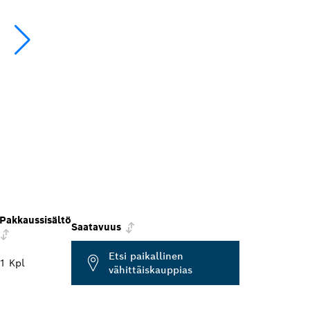
Pakkaussisältö
Saatavuus
Etsi paikallinen
1 Kpl
vähittäiskauppias