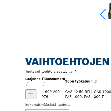
VAIHTOEHTOJEN
Tuotevaihtoehtoja saatavilla:
1
Laajenna
Tilausnumero
Sopii työkaluun
1 609 200
GAS 12-50 RFH, GAS 1000 
976
PAS 1000, PAS 1000 F
kokonaismäärästä
tuotetta