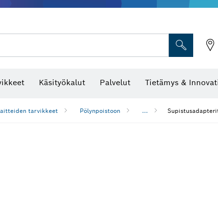
vikkeet
Käsityökalut
Palvelut
Tietämys & Innovat
aitteiden tarvikkeet
Pölynpoistoon
...
Supistusadapterit