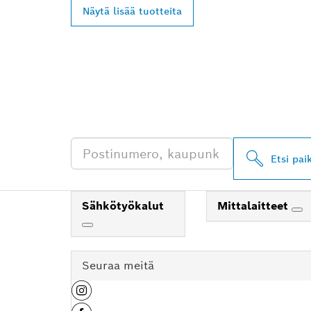
Näytä lisää tuotteita
LÖYDÄ BOSCH 
JÄLLEENMYYJI
Etsi pai
Sähkötyökalut
Mittalaitteet
Seuraa meitä