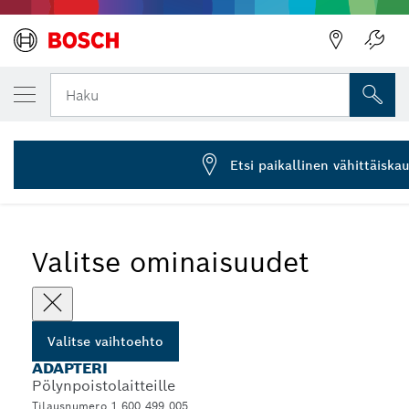
VALITSEMASI VAIHTOEHTO
Liitäntädapteri
Haku
1 600 499 005
...
Supistussuuttimet eri työkaluille
Etsi paikallinen vähittäiska
Valitse ominaisuudet
Valitse vaihtoehto
ADAPTERI
Pölynpoistolaitteille
Tilausnumero 1 600 499 005