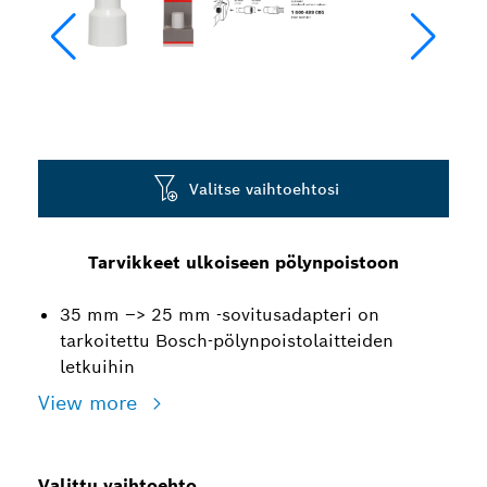
Valitse vaihtoehtosi
Tarvikkeet ulkoiseen pölynpoistoon
35 mm –> 25 mm -sovitusadapteri on
tarkoitettu Bosch-pölynpoistolaitteiden
letkuihin
View more
Valittu vaihtoehto