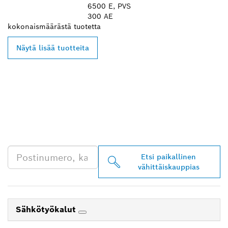
6500 E, PVS
300 AE
kokonaismäärästä
tuotetta
Näytä lisää tuotteita
LÖYDÄ BOSCH
PROFESSIONAL -
JÄLLEENMYYJIÄ
LÄHEISTÖLTÄSI
Etsi paikallinen
vähittäiskauppias
Sähkötyökalut