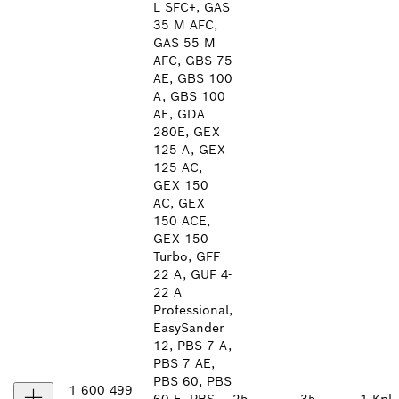
L SFC+, GAS
35 M AFC,
GAS 55 M
AFC, GBS 75
AE, GBS 100
A, GBS 100
AE, GDA
280E, GEX
125 A, GEX
125 AC,
GEX 150
AC, GEX
150 ACE,
GEX 150
Turbo, GFF
22 A, GUF 4-
22 A
Professional,
EasySander
12, PBS 7 A,
PBS 7 AE,
PBS 60, PBS
1 600 499