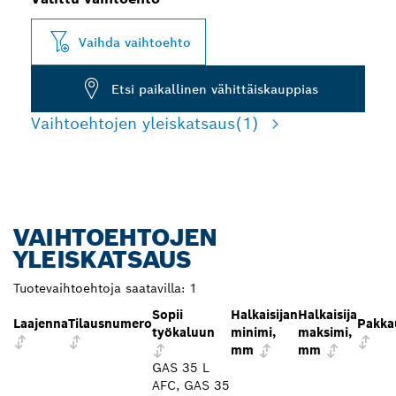
Vaihda vaihtoehto
Etsi paikallinen vähittäiskauppias
Vaihtoehtojen yleiskatsaus
(1)
VAIHTOEHTOJEN
YLEISKATSAUS
Tuotevaihtoehtoja saatavilla:
1
Sopii
Halkaisijan
Halkaisija
Laajenna
Tilausnumero
Pakka
työkaluun
minimi,
maksimi,
mm
mm
GAS 35 L
AFC, GAS 35