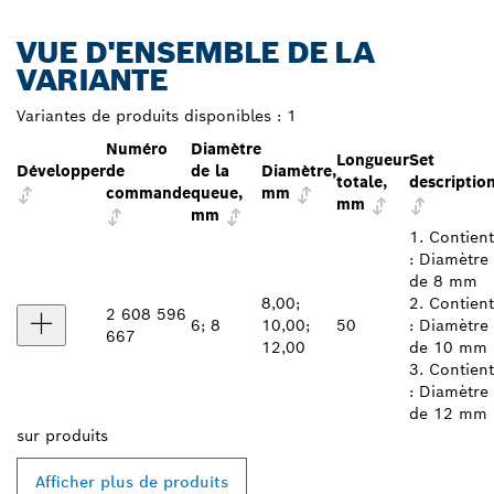
VUE D'ENSEMBLE DE LA
VARIANTE
Variantes de produits disponibles :
1
Numéro
Diamètre
Longueur
Set
Développer
de
de la
Diamètre,
totale,
descriptio
commande
queue,
mm
mm
mm
1. Contient
: Diamètre
de 8 mm
8,00;
2. Contient
2 608 596
6; 8
10,00;
50
: Diamètre
667
12,00
de 10 mm
3. Contient
: Diamètre
de 12 mm
sur
produits
Afficher plus de produits