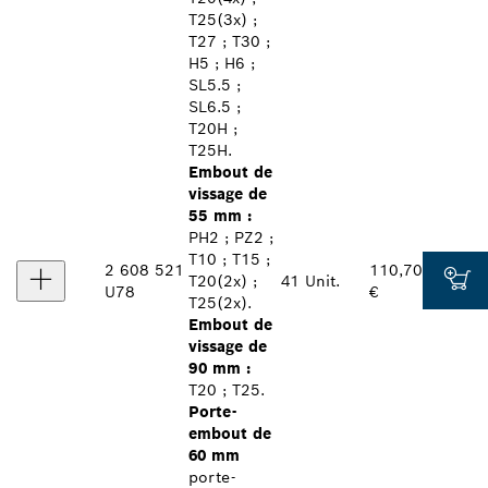
T25(3x) ;
T27 ; T30 ;
H5 ; H6 ;
SL5.5 ;
SL6.5 ;
T20H ;
T25H.
Embout de
vissage de
55 mm :
PH2 ; PZ2 ;
T10 ; T15 ;
2 608 521
110,70
T20(2x) ;
41 Unit.
U78
€
T25(2x).
Embout de
vissage de
90 mm :
T20 ; T25.
Porte-
embout de
60 mm
porte-