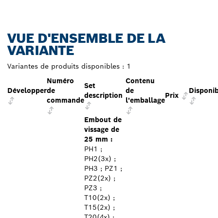
VUE D'ENSEMBLE DE LA
VARIANTE
Variantes de produits disponibles :
1
Numéro
Contenu
Set
Développer
de
de
Disponib
description
Prix
commande
l'emballage
Embout de
vissage de
25 mm :
PH1 ;
PH2(3x) ;
PH3 ; PZ1 ;
PZ2(2x) ;
PZ3 ;
T10(2x) ;
T15(2x) ;
T20(4x) ;