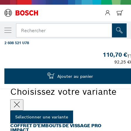
Précédent
VOTRE VARIANTE SÉLECTIONNÉE
Coffret d'embouts de vissage PRO Impact,
Rechercher
41 pièces
2 608 521 U78
...
Coffret d'embouts de vissage PRO Impact, 41 pièces
110,70 €
T
92,25 €
PRO
Ajouter au panier
Choisissez votre variante
Sélectionner une variante
COFFRET D'EMBOUTS DE VISSAGE PRO
IMPACT