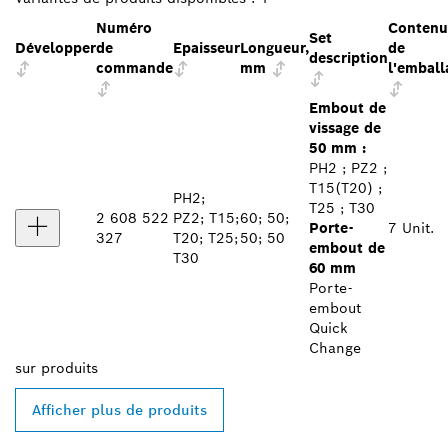
Numéro
Contenu
Set
Développer
de
Epaisseur
Longueur,
de
description
commande
mm
l'emball
Embout de
vissage de
50 mm :
PH2 ; PZ2 ;
T15(T20) ;
PH2;
T25 ; T30
2 608 522
PZ2; T15;
60; 50;
Porte-
7 Unit.
327
T20; T25;
50; 50
embout de
T30
60 mm
Porte-
embout
Quick
Change
sur
produits
Afficher plus de produits