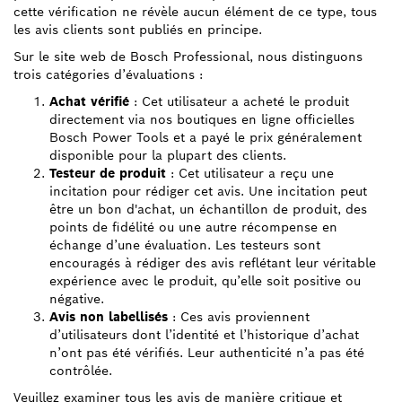
cette vérification ne révèle aucun élément de ce type, tous
les avis clients sont publiés en principe.
Sur le site web de Bosch Professional, nous distinguons
trois catégories d’évaluations :
Achat vérifié
: Cet utilisateur a acheté le produit
directement via nos boutiques en ligne officielles
Bosch Power Tools et a payé le prix généralement
disponible pour la plupart des clients.
Testeur de produit
: Cet utilisateur a reçu une
incitation pour rédiger cet avis. Une incitation peut
être un bon d'achat, un échantillon de produit, des
points de fidélité ou une autre récompense en
échange d’une évaluation. Les testeurs sont
encouragés à rédiger des avis reflétant leur véritable
expérience avec le produit, qu’elle soit positive ou
négative.
Avis non labellisés
: Ces avis proviennent
d’utilisateurs dont l’identité et l’historique d’achat
n’ont pas été vérifiés. Leur authenticité n’a pas été
contrôlée.
Veuillez examiner tous les avis de manière critique et