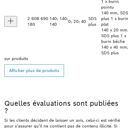
1 x burin
pointu
140 mm, SD
2 608 690
140; 140;
SDS
plus 1 x buri
0; 20; 40
180
140
plus
plat
140 x 20 mm
SDS plus 1 x
burin bêche
140 x 40 mm
SDS plus
sur
produits
Afficher plus de produits
Quelles évaluations sont publiées
?
Si les clients décident de laisser un avis, celui-ci est vérifié
pour s’assurer qu’il ne contient pas de contenu illicite. Si