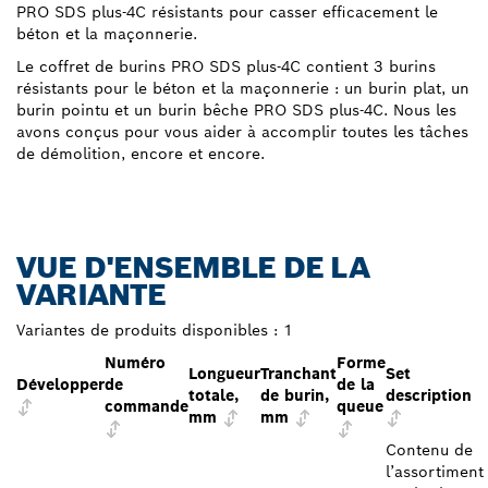
PRO SDS plus-4C résistants pour casser efficacement le
béton et la maçonnerie.
Le coffret de burins PRO SDS plus-4C contient 3 burins
résistants pour le béton et la maçonnerie : un burin plat, un
burin pointu et un burin bêche PRO SDS plus-4C. Nous les
avons conçus pour vous aider à accomplir toutes les tâches
de démolition, encore et encore.
VUE D'ENSEMBLE DE LA
VARIANTE
Variantes de produits disponibles :
1
Numéro
Forme
Longueur
Tranchant
Set
Développer
de
de la
totale,
de burin,
description
commande
queue
mm
mm
Contenu de
l’assortiment 