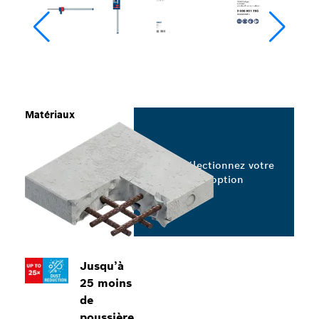
Matériaux
Sélectionnez votre
option
Jusqu’à
25 moins
de
poussière