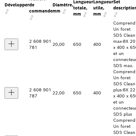
Longueur
Longueur
Set
Développer
de
Diamètre,
totale,
utile,
descriptio
commande
mm
mm
mm
Comprend 
Un foret
SDS Clean
2 608 901
max-8X 20
20,00
650
400
781
x 400 x 65
et un
connecteu
SDS max.
Comprend 
Un foret
SDS Clean
2 608 901
plus-8X 22
22,00
650
400
787
x 400 x 65
et un
connecteu
SDS plus
Comprend 
Un foret
SDS Clean