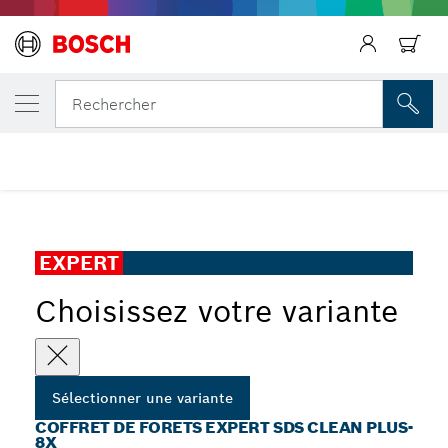
Précédent
VOTRE VARIANTE SÉLECTIONNÉE
Coffret de forets EXPERT SDS Clean plus-
Rechercher
Coffret de forets pour perforateur EXPERT SDS Clean plus-
...
8X pour ancrage chimique
EXPERT
Choisissez votre variante
Sélectionner une variante
COFFRET DE FORETS EXPERT SDS CLEAN PLUS-
8X