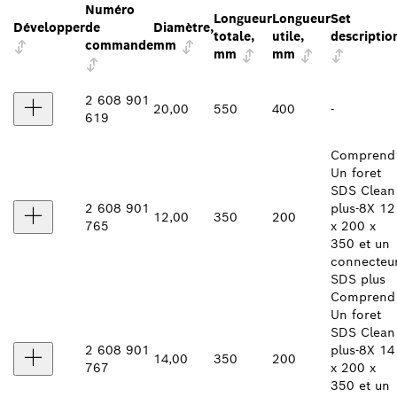
Numéro
Longueur
Longueur
Set
Développer
de
Diamètre,
totale,
utile,
descriptio
commande
mm
mm
mm
2 608 901
20,00
550
400
-
619
Comprend 
Un foret
SDS Clean
2 608 901
plus-8X 12
12,00
350
200
765
x 200 x
350 et un
connecteu
SDS plus
Comprend 
Un foret
SDS Clean
2 608 901
plus-8X 14
14,00
350
200
767
x 200 x
350 et un