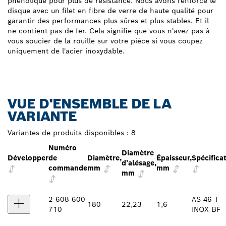
phénolique pour plus de résistance. Nous avons renforcé le
disque avec un filet en fibre de verre de haute qualité pour
garantir des performances plus sûres et plus stables. Et il
ne contient pas de fer. Cela signifie que vous n'avez pas à
vous soucier de la rouille sur votre pièce si vous coupez
uniquement de l'acier inoxydable.
VUE D'ENSEMBLE DE LA
VARIANTE
Variantes de produits disponibles :
8
Numéro
Diamètre
Développer
de
Diamètre,
Épaisseur,
Spécifica
d’alésage,
commande
mm
mm
mm
2 608 600
AS 46 T
180
22,23
1,6
710
INOX BF