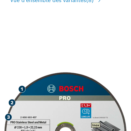
Vue d'ensemble des variantes
(8)
LONGUE DURÉE DE VIE
LORS DE LA DÉCOUPE DE
L'ACIER INOXYDABLE ET
DU MÉTAL