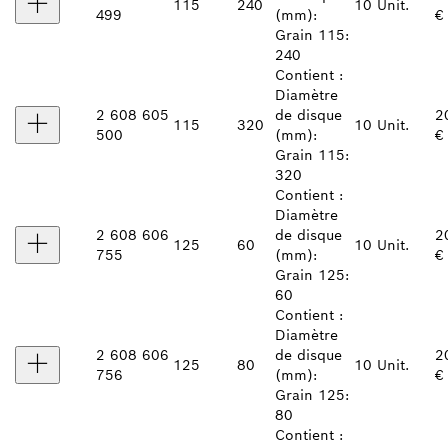
115
240
10 Unit.
499
(mm):
€
Grain 115:
240
Contient :
Diamètre
2 608 605
de disque
2
115
320
10 Unit.
500
(mm):
€
Grain 115:
320
Contient :
Diamètre
2 608 606
de disque
2
125
60
10 Unit.
755
(mm):
€
Grain 125:
60
Contient :
Diamètre
2 608 606
de disque
2
125
80
10 Unit.
756
(mm):
€
Grain 125:
80
Contient :