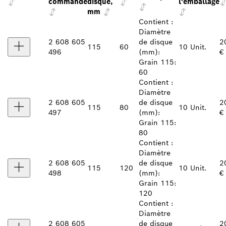
commande
disque,
l'emballage
mm
Contient :
Diamètre
2 608 605
de disque
2
115
60
10 Unit.
496
(mm):
€
Grain 115:
60
Contient :
Diamètre
2 608 605
de disque
2
115
80
10 Unit.
497
(mm):
€
Grain 115:
80
Contient :
Diamètre
2 608 605
de disque
2
115
120
10 Unit.
498
(mm):
€
Grain 115:
120
Contient :
Diamètre
2 608 605
de disque
2