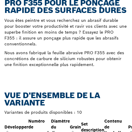
PRO F355 POUR LE PONÇAGE
RAPIDE DES SURFACES DURES
Vous êtes peintre et vous recherchez un abrasif durable
pour booster votre productivité et ravir vos clients avec une
superbe finition en moins de temps ? Essayez le PRO
F355 : il assure un ponçage plus rapide que les abrasifs
conventionnels.
Nous avons fabriqué la feuille abrasive PRO F355 avec des
concrétions de carbure de silicium robustes pour obtenir
une finition exceptionnelle plus rapidement.
VUE D'ENSEMBLE DE LA
VARIANTE
Variantes de produits disponibles :
10
Numéro
Diamètre
Contenu
Set
Développer
de
du
Grain
de
P
description