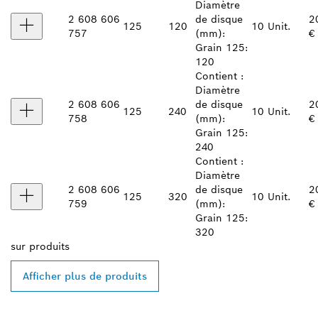
Diamètre
2 608 606
de disque
2
125
120
10 Unit.
757
(mm):
€
Grain 125:
120
Contient :
Diamètre
2 608 606
de disque
2
125
240
10 Unit.
758
(mm):
€
Grain 125:
240
Contient :
Diamètre
2 608 606
de disque
2
125
320
10 Unit.
759
(mm):
€
Grain 125:
320
sur
produits
Afficher plus de produits