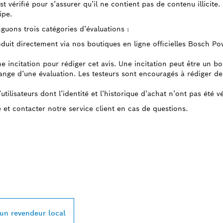
 est vérifié pour s’assurer qu’il ne contient pas de contenu illicit
ipe.
guons trois catégories d’évaluations :
roduit directement via nos boutiques en ligne officielles Bosch P
ne incitation pour rédiger cet avis. Une incitation peut être un b
ge d’une évaluation. Les testeurs sont encouragés à rédiger des 
tilisateurs dont l’identité et l’historique d’achat n’ont pas été vé
e et contacter notre service client en cas de questions.
REVENDEUR BOSC
L À PROXIMITÉ
 un revendeur local