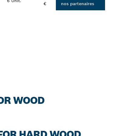
6 Unit.
€
nos partenaires
FOR WOOD
N FOR HARD WOOD