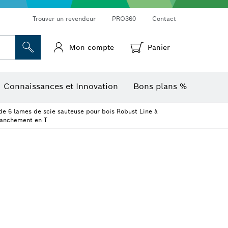
Trouver un revendeur
PRO360
Contact
Mon compte
Panier
Mesureurs d’angle et niveaux électroniques
Caméras et détecteurs thermiques
Connaissances et Innovation
Bons plans %
 de 6 lames de scie sauteuse pour bois Robust Line à
nchement en T