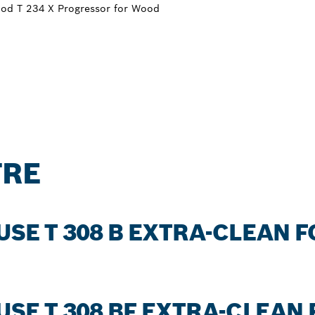
ood T 234 X Progressor for Wood
FRE
USE T 308 B EXTRA-CLEAN 
USE T 308 BF EXTRA-CLEA