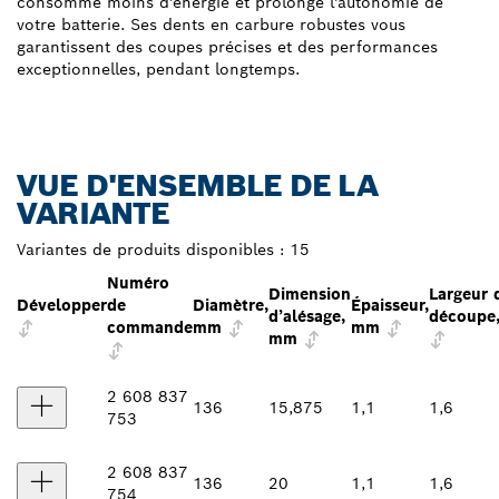
consomme moins d'énergie et prolonge l'autonomie de
votre batterie. Ses dents en carbure robustes vous
garantissent des coupes précises et des performances
exceptionnelles, pendant longtemps.
VUE D'ENSEMBLE DE LA
VARIANTE
Variantes de produits disponibles :
15
Numéro
Dimension
Largeur 
Développer
de
Diamètre,
Épaisseur,
d’alésage,
découpe
commande
mm
mm
mm
2 608 837
136
15,875
1,1
1,6
753
2 608 837
136
20
1,1
1,6
754