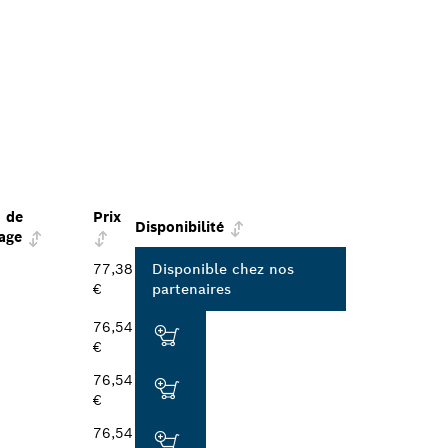
 de
Prix
Disponibilité
age
77,38
Disponible chez nos
€
partenaires
76,54
€
76,54
€
76,54