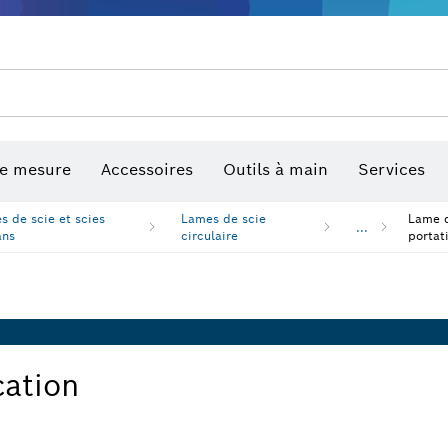
de mesure
Accessoires
Outils à main
Services
s de scie et scies
Lames de scie
Lame d
...
ans
circulaire
portat
cation