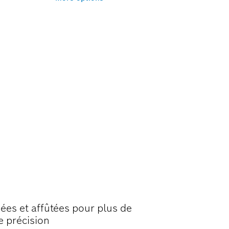
LA COUPE
sées et affûtées pour plus de
e précision