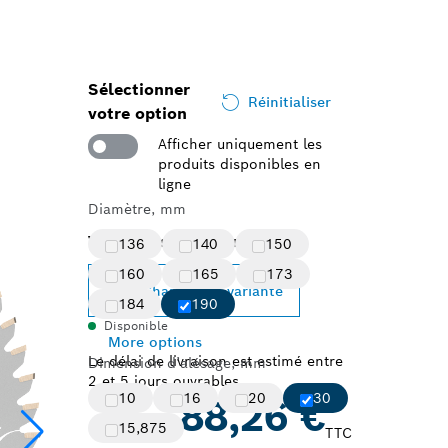
Sélectionner
Réinitialiser
votre option
Afficher uniquement les
produits disponibles en
ligne
Diamètre, mm
Variante sélectionnée
136
140
150
160
165
173
Changer de variante
184
190
Disponible
More options
Le délai de livraison est estimé entre
Dimension d’alésage, mm
2 et 5 jours ouvrables
10
16
20
30
88,26 €
15,875
TTC