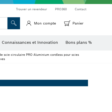
Trouver un revendeur
PRO360
Contact
Mon compte
Panier
Mesureurs d’angle et niveaux électroniques
Caméras et détecteurs thermiques
Connaissances et Innovation
Bons plans %
e scie circulaire PRO Aluminium cordless pour scies
ives