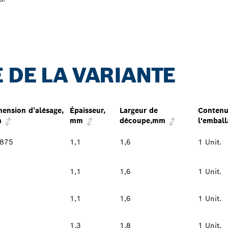
 DE LA VARIANTE
ension d’alésage,
Épaisseur,
Largeur de
Contenu
m
mm
découpe,mm
l'emball
,875
1,1
1,6
1 Unit.
1,1
1,6
1 Unit.
1,1
1,6
1 Unit.
1,3
1,8
1 Unit.