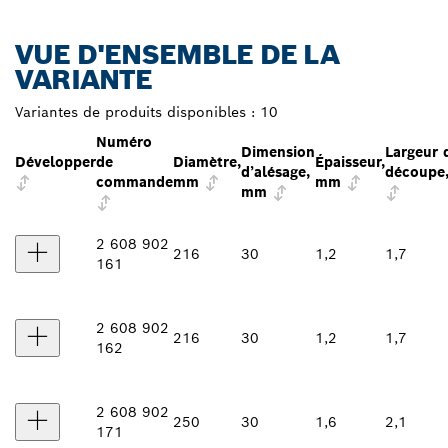
VUE D'ENSEMBLE DE LA
VARIANTE
Variantes de produits disponibles :
10
Numéro
Dimension
Largeur 
Développer
de
Diamètre,
Épaisseur,
d’alésage,
découpe
commande
mm
mm
mm
2 608 902
216
30
1,2
1,7
161
2 608 902
216
30
1,2
1,7
162
2 608 902
250
30
1,6
2,1
171