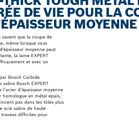
-THICK TOUGH METAL
ÉE DE VIE POUR LA C
'ÉPAISSEUR MOYENNE
s savent que la coupe de
cile, même lorsque vous
l d'épaisseur moyenne peut
stante, la lame EXPERT
ficacement et avec un
e par Bosch Carbide
cie sabre Bosch EXPERT
e l’acier d’épaisseur moyenne
ur homologue en métal épais,
oincent pas dans les tôles plus
de scie sabre de haute
travaux difficiles pour