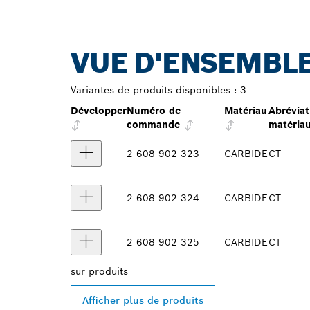
VUE D'ENSEMBLE
Variantes de produits disponibles :
3
Développer
Numéro de
Matériau
Abréviat
commande
matéria
2 608 902 323
CARBIDE
CT
2 608 902 324
CARBIDE
CT
2 608 902 325
CARBIDE
CT
sur
produits
Afficher plus de produits