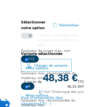
Sélectionner
Réinitialiser
votre option
Afficher uniquement les
produits disponibles en
ligne
Épaisseur de coupe max., mm
Variante sélectionnée
175
Changer de variante
More options
Épaisseur max. recommandée du
48,38 €
matériau, mm
à partir de
TTC
8
40,32 €
HT
Voir l'historique des prix
More options
Vue d'ensemble des
Épaisseur min. recommandée du
variantes
(3)
matériau, mm