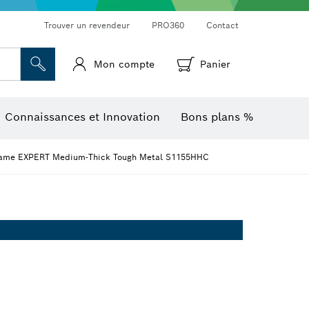
Trouver un revendeur
PRO360
Contact
Mon compte
Panier
Mesureurs d’angle et niveaux électroniques
Caméras et détecteurs thermiques
Connaissances et Innovation
Bons plans %
ame EXPERT Medium-Thick Tough Metal S1155HHC