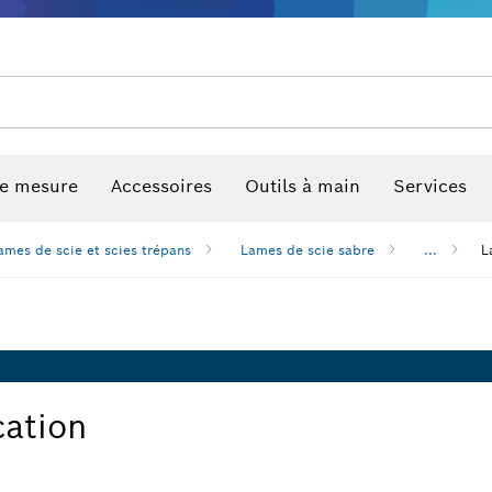
de mesure
Accessoires
Outils à main
Services
ames de scie et scies trépans
Lames de scie sabre
...
L
cation