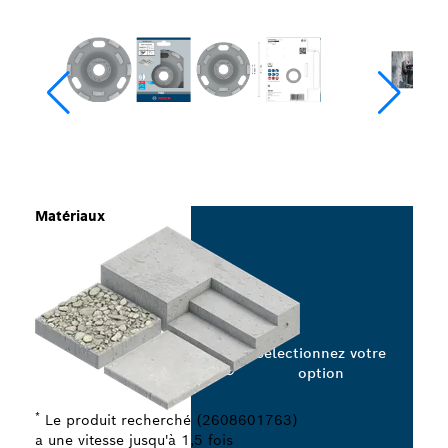
Matériaux
Sélectionnez votre
option
*
Le produit recherché (2608601763)
a une vitesse jusqu'à 1,5 fois