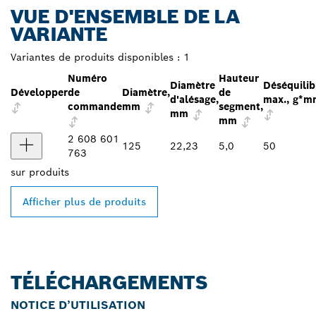
VUE D'ENSEMBLE DE LA
VARIANTE
Variantes de produits disponibles :
1
Numéro
Hauteur
Diamètre
Déséquilib
Développer
de
Diamètre,
de
d'alésage,
max., g*m
commande
mm
segment,
mm
mm
2 608 601
125
22,23
5,0
50
763
sur
produits
Afficher plus de produits
TÉLÉCHARGEMENTS
NOTICE D’UTILISATION