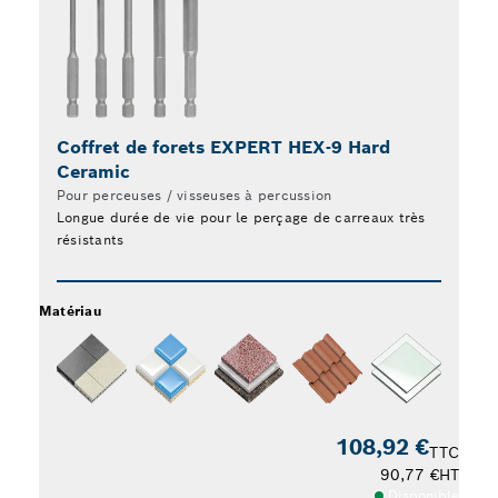
Coffret de forets EXPERT HEX-9 Hard
Co
Ceramic
Co
Pour perceuses / visseuses à percussion
Pou
Longue durée de vie pour le perçage de carreaux très
Pe
résistants
mu
Matériau
Matér
108,92 €
TTC
90,77 €
HT
Disponible