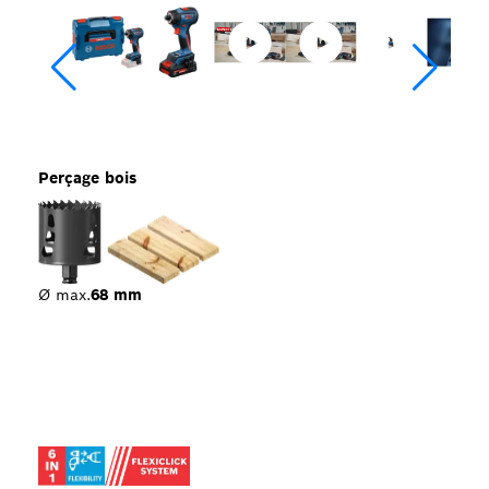
Perçage bois
Ø max.
68 mm