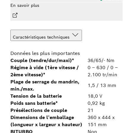
En savoir plus
En sa
Caractéristiques techniques
Données les plus importantes
Couple (tendre/dur/maxi)*
36/65/- Nm
Régime à vide (1ère vitesse /
0 – 630 / 0 –
2ème vitesse)*
2.100 tr/min
Plage de serrage du mandrin,
1,5 / 13 mm
min./max.
Tension de la batterie
18,0 V
Poids sans batterie*
0,92 kg
Présélections de couple
21
Dimensions de l’emballage
360 x 444 x
(longueur x largeur x hauteur)
151 mm
BITURBO
Non