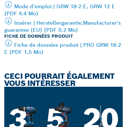
Mode d’emploi | GRW 18-2 E, GRW 12 E
(PDF 4.4 Mo)
Insérer | Herstellergarantie,Manufacturer's
guarantee (EU) (PDF 0.2 Mo)
FICHE DE DONNÉES PRODUIT
Fiche de données produit | PRO GRW 18-2
E (PDF 1,5 Mo)
CECI POURRAIT ÉGALEMENT
VOUS INTÉRESSER