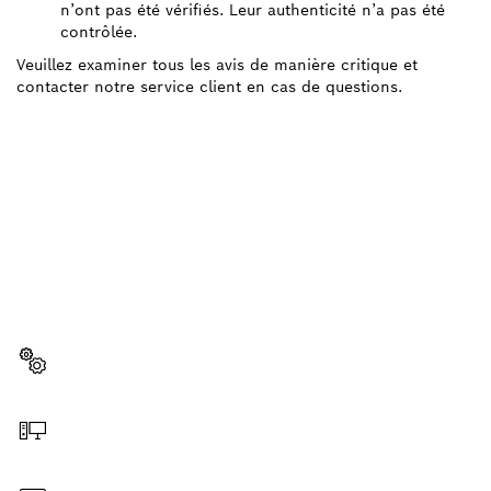
n’ont pas été vérifiés. Leur authenticité n’a pas été
contrôlée.
Veuillez examiner tous les avis de manière critique et
contacter notre service client en cas de questions.
BESOIN D'UNE PIÈCE
DÉTACHÉE ?
Ici, vous trouverez rapidement et facilement les
pièces détachées adaptées à votre outillage
professionnel Bosch.
Sélectionner une pièce détachée
Commander en ligne