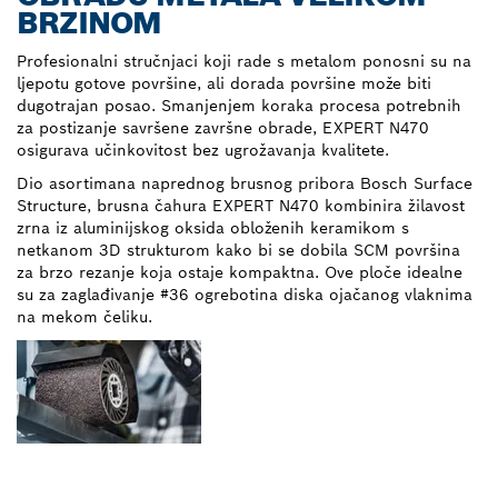
BRZINOM
Profesionalni stručnjaci koji rade s metalom ponosni su na
ljepotu gotove površine, ali dorada površine može biti
dugotrajan posao. Smanjenjem koraka procesa potrebnih
za postizanje savršene završne obrade, EXPERT N470
osigurava učinkovitost bez ugrožavanja kvalitete.
Dio asortimana naprednog brusnog pribora Bosch Surface
Structure, brusna čahura EXPERT N470 kombinira žilavost
zrna iz aluminijskog oksida obloženih keramikom s
netkanom 3D strukturom kako bi se dobila SCM površina
za brzo rezanje koja ostaje kompaktna. Ove ploče idealne
su za zaglađivanje #36 ogrebotina diska ojačanog vlaknima
na mekom čeliku.