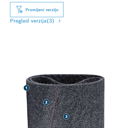
Promijeni verziju
Pregled verzija
(3)
BRZA ZAVRŠNA OBRADA
METALA