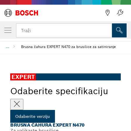
VAŠA ODABRANA VERZIJA
Natrag
Brusna čahura EXPERT N470
Traži
...
Brusna čahura EXPERT N470 za brusilice za satiniranje
EXPERT
Odaberite specifikaciju
Odaberite verziju
BRUSNA ČAHURA EXPERT N470
Za valjkaste brusilice