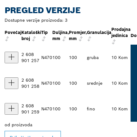
PREGLED VERZIJE
Dostupne verzije proizvoda:
3
Prodajna
Povećaj
Kataloški
Tip
Duljina,
Promjer,
Granulacija
jedinica
Do
broj
mm
mm
2 608
N470
100
100
gruba
10 Kom
901 257
2 608
N470
100
100
srednje
10 Kom
901 258
2 608
N470
100
100
fino
10 Kom
901 259
od
proizvoda