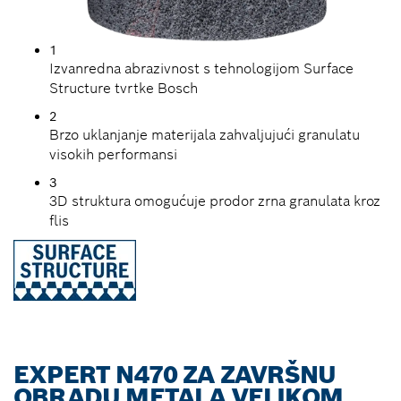
1
Izvanredna abrazivnost s tehnologijom Surface
Structure tvrtke Bosch
2
Brzo uklanjanje materijala zahvaljujući granulatu
visokih performansi
3
3D struktura omogućuje prodor zrna granulata kroz
flis
EXPERT N470 ZA ZAVRŠNU
OBRADU METALA VELIKOM