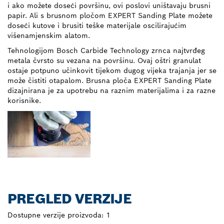
i ako možete doseći površinu, ovi poslovi uništavaju brusni
papir. Ali s brusnom pločom EXPERT Sanding Plate možete
doseći kutove i brusiti teške materijale oscilirajućim
višenamjenskim alatom.
Tehnologijom Bosch Carbide Technology zrnca najtvrđeg
metala čvrsto su vezana na površinu. Ovaj oštri granulat
ostaje potpuno učinkovit tijekom dugog vijeka trajanja jer se
može čistiti otapalom. Brusna ploča EXPERT Sanding Plate
dizajnirana je za upotrebu na raznim materijalima i za razne
korisnike.
PREGLED VERZIJE
Dostupne verzije proizvoda:
1