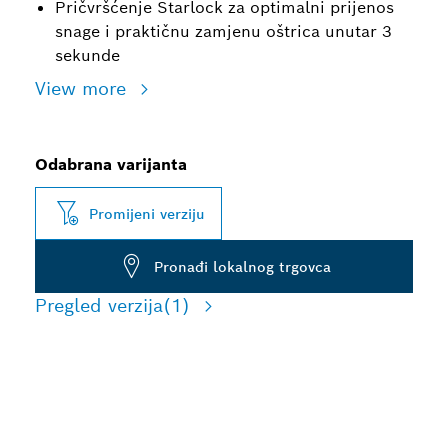
Pričvršćenje Starlock za optimalni prijenos
snage i praktičnu zamjenu oštrica unutar 3
sekunde
View more
Odabrana varijanta
Promijeni verziju
Pronađi lokalnog trgovca
Pregled verzija
(1)
DUGI VIJEK TRAJANJA