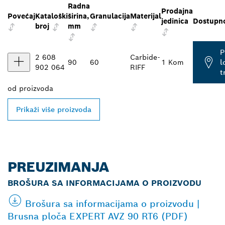
Radna
Prodajna
Povećaj
Kataloški
širina,
Granulacija
Materijal
jedinica
Dostupn
broj
mm
P
2 608
Carbide-
90
60
1 Kom
l
902 064
RIFF
t
od
proizvoda
Prikaži više proizvoda
PREUZIMANJA
BROŠURA SA INFORMACIJAMA O PROIZVODU
Brošura sa informacijama o proizvodu |
Brusna ploča EXPERT AVZ 90 RT6 (PDF)