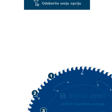
Odaberite svoju opciju
DUGI VIJEK T
ALUMINIJA