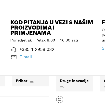
KOD PITANJA U VEZI S NAŠIM
PROIZVODIMA I
O
PRIMJENAMA
p
Ponedjeljak - Petak
8.00 – 16.00 sati
u
S
+385 1 2958 032
E-mail
Pribori
Druge inovacije