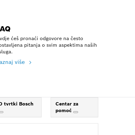
FAQ
vdje ćeš pronaći odgovore na često
ostavljena pitanja o svim aspektima naših
sluga.
aznaj više
O tvrtki Bosch
Centar za
pomoć