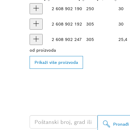
2 608 902 190
250
30
2 608 902 192
305
30
2 608 902 247
305
25,4
od
proizvoda
Prikaži više proizvoda
PRONAĐI NAJ
PROFESSIONA
Pronađi