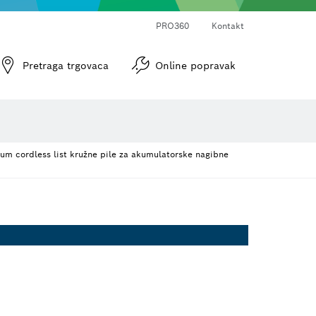
PRO360
Kontakt
Pretraga trgovaca
Online popravak
Optički uređaji za niveliranje
m cordless list kružne pile za akumulatorske nagibne