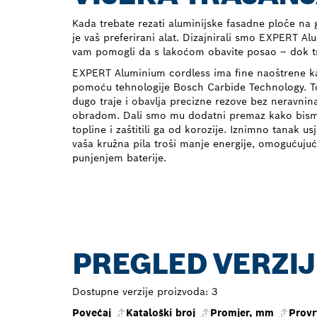
Kada trebate rezati aluminijske fasadne ploče na g
je vaš preferirani alat. Dizajnirali smo EXPERT 
vam pomogli da s lakoćom obavite posao – dok tra
EXPERT Aluminium cordless ima fine naoštrene k
pomoću tehnologije Bosch Carbide Technology. To 
dugo traje i obavlja precizne rezove bez neravni
obradom. Dali smo mu dodatni premaz kako bismo 
topline i zaštitili ga od korozije. Iznimno tanak us
vaša kružna pila troši manje energije, omogućujuć
punjenjem baterije.
PREGLED VERZIJ
Dostupne verzije proizvoda:
3
Povećaj
Kataloški broj
Promjer, mm
Provr