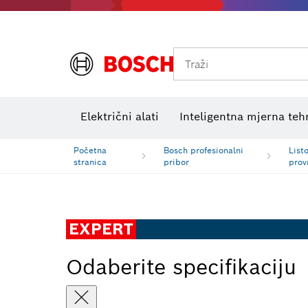
Traži
Električni ispitni uređaji
VDE kombinirani kompleti
Električni alati
Inteligentna mjerna teh
Početna
Bosch profesionalni
Listo
stranica
pribor
prov
EXPERT
Odaberite specifikaciju