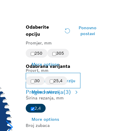
Odaberite
Ponovno
opciju
postavi
Promjer, mm
250
305
More options
Odabrana varijanta
Provrt, mm
Promijeni verziju
30
25,4
Pregled verzija
(3)
More options
Širina rezanja, mm
2,4
More options
Broj zubaca