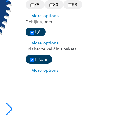
78
80
96
More options
Debljina, mm
1,8
More options
Odaberite veličinu paketa
1 Kom
More options