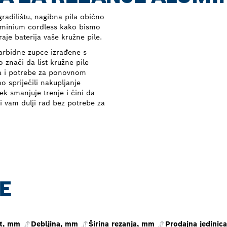
radilištu, nagibna pila obično
Aluminium cordless kako bismo
je baterija vaše kružne pile.
arbidne zupce izrađene s
znači da list kružne pile
na i potrebe za ponovnom
spriječili nakupljanje
jek smanjuje trenje i čini da
i vam dulji rad bez potrebe za
E
t, mm
Debljina, mm
Širina rezanja, mm
Prodajna jedinica