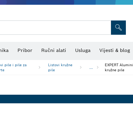
Termo kamere i detektori
Kombinirani laserski niveliri
nika
Pribor
Ručni alati
Usluga
Vijesti & blog
vi pile i pile za
Listovi kružne
EXPERT Aluminiu
...
rte
pile
kružne pile