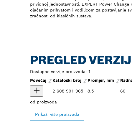
prividnoj jednostavnosti, EXPERT Power Change Plu
ojačanim prihvatom i vodilicom za postavljanje s
zračnosti od klasičnih sustava.
PREGLED VERZIJ
Dostupne verzije proizvoda:
1
Povećaj
Kataloški broj
Promjer, mm
Radna
2 608 901 965
8,5
60
od
proizvoda
Prikaži više proizvoda