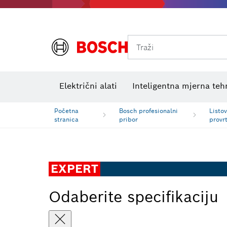
Traži
Električni ispitni uređaji
VDE kombinirani kompleti
Električni alati
Inteligentna mjerna teh
Početna
Bosch profesionalni
Listov
stranica
pribor
provr
EXPERT
Odaberite specifikaciju