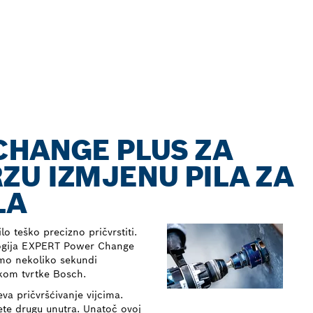
CHANGE PLUS ZA
U IZMJENU PILA ZA
LA
ilo teško precizno pričvrstiti.
logija EXPERT Power Change
mo nekoliko sekundi
ikom tvrtke Bosch.
va pričvršćivanje vijcima.
ete drugu unutra. Unatoč ovoj