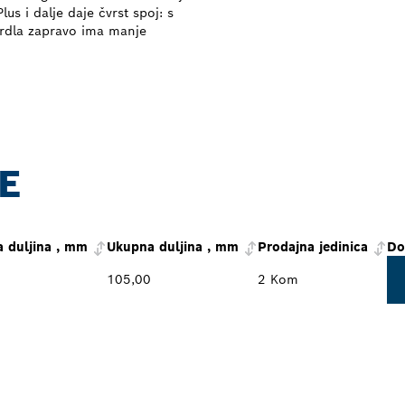
s i dalje daje čvrst spoj: s
vrdla zapravo ima manje
E
 duljina , mm
Ukupna duljina , mm
Prodajna jedinica
Do
105,00
2 Kom