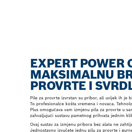
EXPERT POWER 
MAKSIMALNU BRZ
PROVRTE I SVRD
Pile za provrte izvrstan su pribor, ali uvijek ih je b
To profesionalce košta vremena i novaca. Tehno
Plus omogućava vam izmjenu pila za provrte u sa
zahvaljujući sustavu pametnog prihvata jednim kl
Ovaj sustav za izmjenu pribora bez alata ne zahtije
Jednostavno izvučete jednu pilu za provrte i gurn