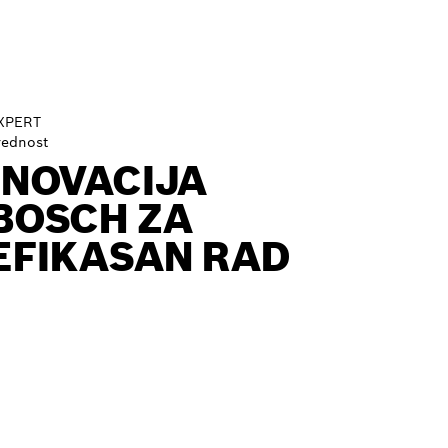
XPERT
rednost
INOVACIJA
BOSCH ZA
EFIKASAN RAD