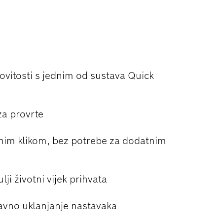
 PROVRTE I
ovitosti s jednim od sustava Quick
za provrte
nim klikom, bez potrebe za dodatnim
lji životni vijek prihvata
tavno uklanjanje nastavaka