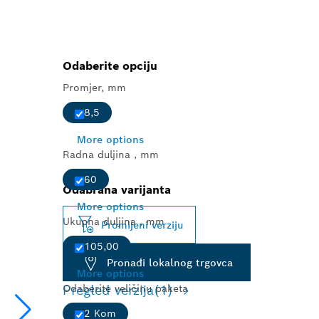
Odaberite opciju
Promjer, mm
8,5
More options
Radna duljina , mm
60
Odabrana varijanta
More options
Ukupna duljina , mm
Promijeni verziju
105,00
Pronađi lokalnog trgovca
More options
Odaberite veličinu paketa
Pregled verzija
(1)
2 Kom