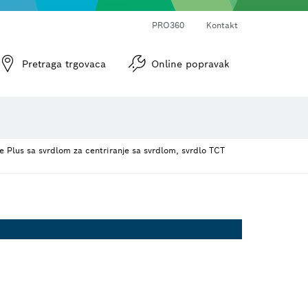
PRO360
Kontakt
Pretraga trgovaca
Online popravak
Optički uređaji za niveliranje
Plus sa svrdlom za centriranje sa svrdlom, svrdlo TCT