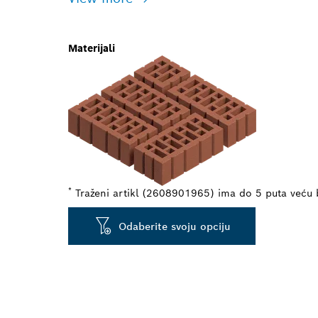
Materijali
*
Traženi artikl (2608901965) ima do 5 puta veću
Odaberite svoju opciju