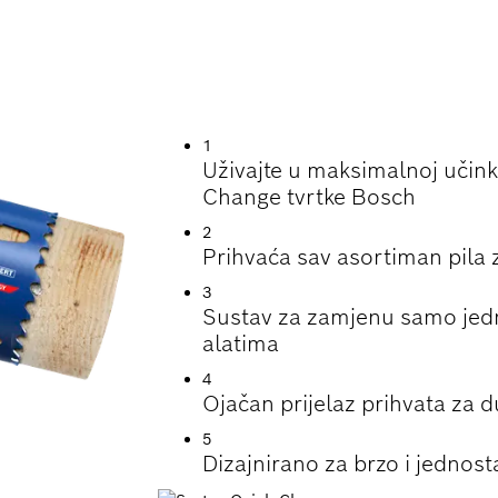
A IZMJENE PILA ZA
1
Uživajte u maksimalnoj učink
Change tvrtke Bosch
2
Prihvaća sav asortiman pila 
3
Sustav za zamjenu samo jed
alatima
4
Ojačan prijelaz prihvata za du
5
Dizajnirano za brzo i jednos