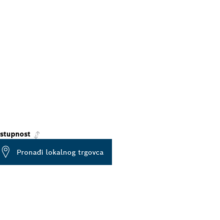
stupnost
Pronađi lokalnog trgovca