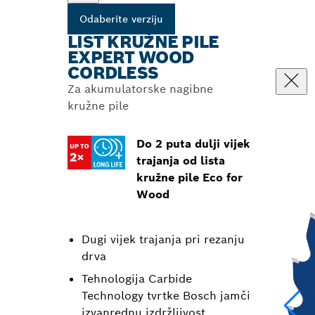
Odaberite verziju
LIST KRUŽNE PILE
EXPERT WOOD
CORDLESS
Za akumulatorske nagibne
kružne pile
Do 2 puta dulji vijek
trajanja od lista
kružne pile Eco for
Wood
Dugi vijek trajanja pri rezanju
drva
Tehnologija Carbide
Technology tvrtke Bosch jamči
izvanrednu izdržljivost