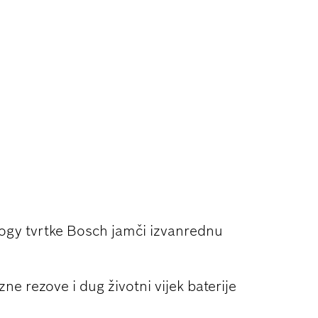
ANJU DRVA
ogy tvrtke Bosch jamči izvanrednu
ne rezove i dug životni vijek baterije