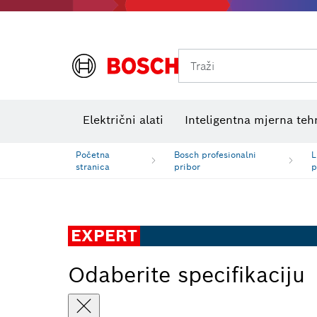
Traži
Električni ispitni uređaji
VDE kombinirani kompleti
Električni alati
Inteligentna mjerna teh
Početna
Bosch profesionalni
L
stranica
pribor
p
EXPERT
Odaberite specifikaciju