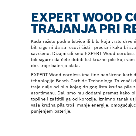
EXPERT WOOD CO
TRAJANJA PRI R
Kada režete podne letvice ili bilo koju vrstu drven
biti sigurni da su rezovi čisti i precizni kako bi s
savršeno. Dizajnirali smo EXPERT Wood cordless 
bili sigurni da ćete dobiti list kružne pile koji v
dok traje baterija alata.
EXPERT Wood cordless ima fine naoštrene karbi
tehnologije Bosch Carbide Technology. To znači da
traje dulje od bilo kojeg drugog lista kružne pil
asortimanu. Dali smo mu dodatni premaz kako bis
topline i zaštitili ga od korozije. Iznimno tanak us
vaša kružna pila troši manje energije, omogućujuć
punjenjem baterije.