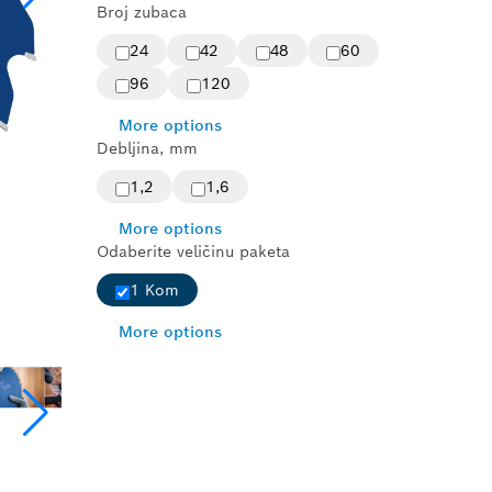
Broj zubaca
24
42
48
60
96
120
More options
Debljina, mm
1,2
1,6
More options
Odaberite veličinu paketa
1 Kom
More options