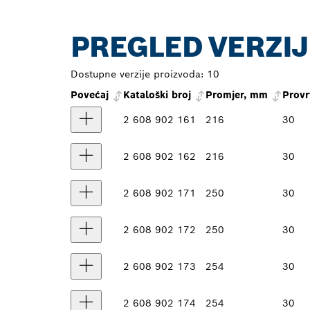
PREGLED VERZIJ
Dostupne verzije proizvoda:
10
Povećaj
Kataloški broj
Promjer, mm
Provr
2 608 902 161
216
30
2 608 902 162
216
30
2 608 902 171
250
30
2 608 902 172
250
30
2 608 902 173
254
30
2 608 902 174
254
30