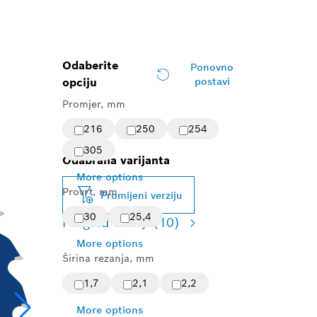
Odaberite
Ponovno
opciju
postavi
Promjer, mm
216
250
254
305
Odabrana varijanta
More options
Provrt, mm
Promijeni verziju
30
25,4
Pregled verzija
(10)
More options
Širina rezanja, mm
1,7
2,1
2,2
More options