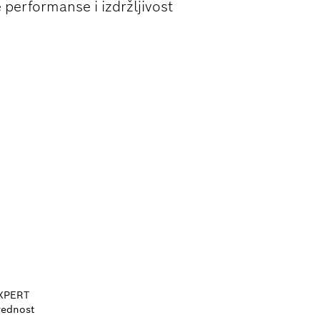
performanse i izdržljivost
XPERT
rednost