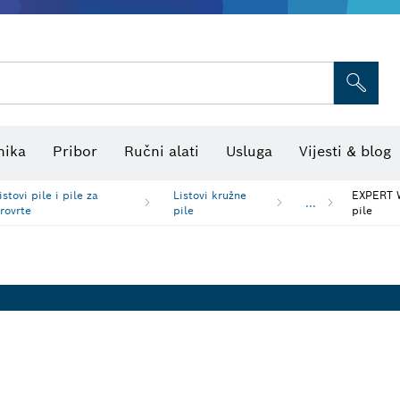
Termo kamere i detektori
Kombinirani laserski niveliri
nika
Pribor
Ručni alati
Usluga
Vijesti & blog
istovi pile i pile za
Listovi kružne
EXPERT W
...
rovrte
pile
pile