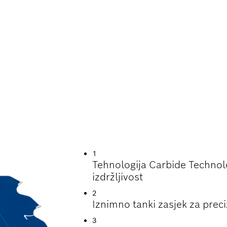
RAJANJA PRI REZ
1
Tehnologija Carbide Technol
izdržljivost
2
Iznimno tanki zasjek za preciz
3