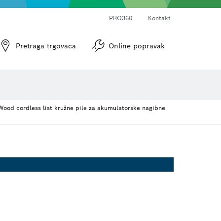
PRO360
Kontakt
Pretraga trgovaca
Online popravak
Optički uređaji za niveliranje
ood cordless list kružne pile za akumulatorske nagibne