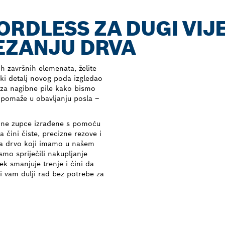
RDLESS ZA DUGI VIJ
EZANJU DRVA
ih završnih elemenata, želite
vaki detalj novog poda izgledao
za nagibne pile kako bismo
am pomaže u obavljanju posla –
dne zupce izrađene s pomoću
 čini čiste, precizne rezove i
e za drvo koji imamo u našem
mo spriječili nakupljanje
jek smanjuje trenje i čini da
i vam dulji rad bez potrebe za