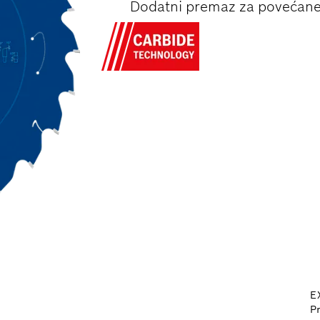
Dodatni premaz za povećane 
E
P