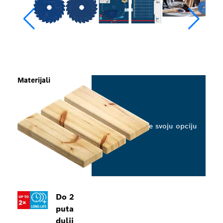
Materijali
Odaberite svoju opciju
Do 2
puta
dulji