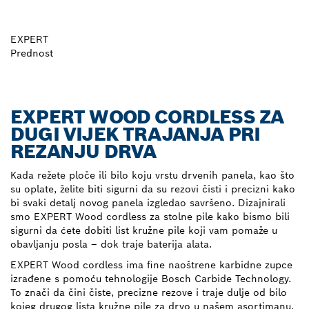
EXPERT
Prednost
EXPERT WOOD CORDLESS ZA
DUGI VIJEK TRAJANJA PRI
REZANJU DRVA
Kada režete ploče ili bilo koju vrstu drvenih panela, kao što
su oplate, želite biti sigurni da su rezovi čisti i precizni kako
bi svaki detalj novog panela izgledao savršeno. Dizajnirali
smo EXPERT Wood cordless za stolne pile kako bismo bili
sigurni da ćete dobiti list kružne pile koji vam pomaže u
obavljanju posla – dok traje baterija alata.
EXPERT Wood cordless ima fine naoštrene karbidne zupce
izrađene s pomoću tehnologije Bosch Carbide Technology.
To znači da čini čiste, precizne rezove i traje dulje od bilo
kojeg drugog lista kružne pile za drvo u našem asortimanu.