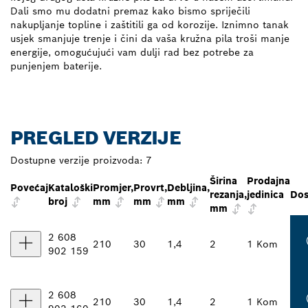
Dali smo mu dodatni premaz kako bismo spriječili
nakupljanje topline i zaštitili ga od korozije. Iznimno tanak
usjek smanjuje trenje i čini da vaša kružna pila troši manje
energije, omogućujući vam dulji rad bez potrebe za
punjenjem baterije.
PREGLED VERZIJE
Dostupne verzije proizvoda:
7
Širina
Prodajna
Povećaj
Kataloški
Promjer,
Provrt,
Debljina,
rezanja,
jedinica
Dos
broj
mm
mm
mm
mm
2 608
210
30
1,4
2
1 Kom
902 159
2 608
210
30
1,4
2
1 Kom