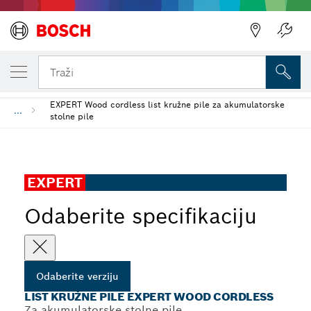
VAŠA ODABRANA VERZIJA
List kružne pile EXPERT Wood cordless
Traži
EXPERT Wood cordless list kružne pile za akumulatorske
...
stolne pile
EXPERT
Odaberite specifikaciju
Odaberite verziju
LIST KRUŽNE PILE EXPERT WOOD CORDLESS
Za akumulatorske stolne pile