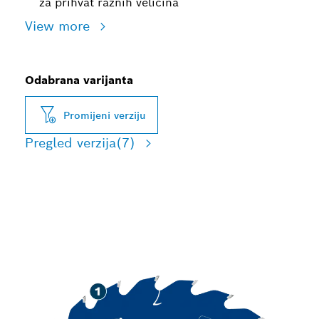
za prihvat raznih veličina
View more
Odabrana varijanta
Promijeni verziju
Pregled verzija
(7)
DUGI VIJEK TRAJANJA
PRI REZANJU DRVA