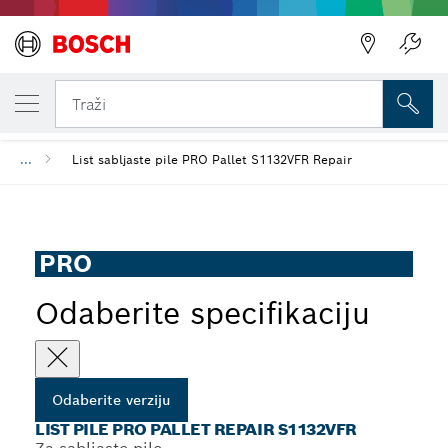
VAŠA ODABRANA VERZIJA
List pile PRO Pallet Repair S1132VFR
Traži
...
List sabljaste pile PRO Pallet S1132VFR Repair
PRO
Odaberite specifikaciju
Odaberite verziju
LIST PILE PRO PALLET REPAIR S1132VFR