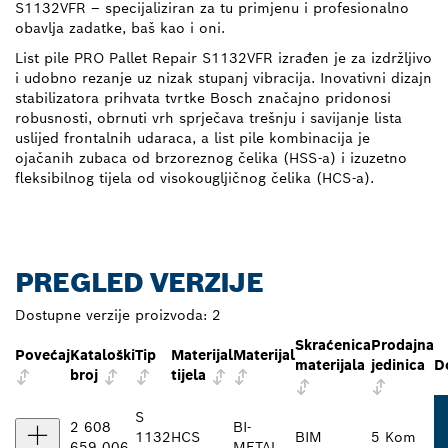
S1132VFR – specijaliziran za tu primjenu i profesionalno
obavlja zadatke, baš kao i oni.
List pile PRO Pallet Repair S1132VFR izrađen je za izdržljivo
i udobno rezanje uz nizak stupanj vibracija. Inovativni dizajn
stabilizatora prihvata tvrtke Bosch značajno pridonosi
robusnosti, obrnuti vrh sprječava trešnju i savijanje lista
uslijed frontalnih udaraca, a list pile kombinacija je
ojačanih zubaca od brzoreznog čelika (HSS-a) i izuzetno
fleksibilnog tijela od visokougljičnog čelika (HCS-a).
PREGLED VERZIJE
Dostupne verzije proizvoda:
2
Skraćenica
Prodajna
Povećaj
Kataloški
Tip
Materijal
Materijal
materijala
jedinica
D
broj
tijela
S
2 608
BI-
1132
HCS
BIM
5 Kom
659 006
METAL