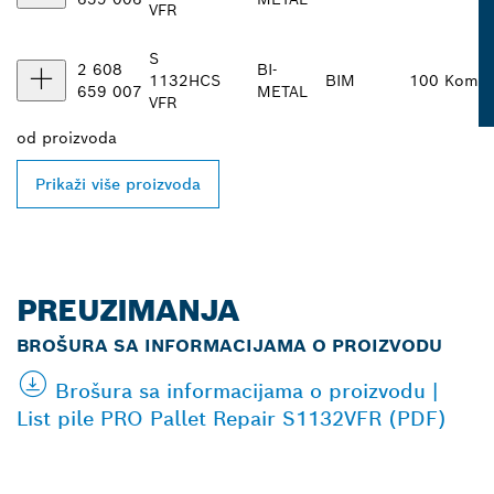
VFR
S
2 608
BI-
1132
HCS
BIM
100 Kom
659 007
METAL
VFR
od
proizvoda
Prikaži više proizvoda
PREUZIMANJA
BROŠURA SA INFORMACIJAMA O PROIZVODU
Brošura sa informacijama o proizvodu |
List pile PRO Pallet Repair S1132VFR (PDF)
PRONAĐI NAJBLIŽEG