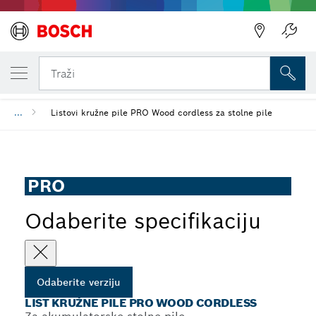
VAŠA ODABRANA VERZIJA
List kružne pile PRO Wood cordless
Traži
...
Listovi kružne pile PRO Wood cordless za stolne pile
PRO
Odaberite specifikaciju
Odaberite verziju
LIST KRUŽNE PILE PRO WOOD CORDLESS