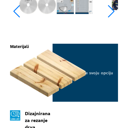
Materijali
Odaberite svoju opciju
Dizajnirana
za rezanje
drva