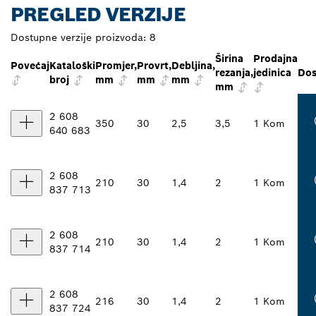
PREGLED VERZIJE
Dostupne verzije proizvoda:
8
Širina
Prodajna
Povećaj
Kataloški
Promjer,
Provrt,
Debljina,
rezanja,
jedinica
Dos
broj
mm
mm
mm
mm
2 608
350
30
2,5
3,5
1 Kom
640 683
2 608
210
30
1,4
2
1 Kom
837 713
2 608
210
30
1,4
2
1 Kom
837 714
2 608
216
30
1,4
2
1 Kom
837 724