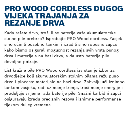
PRO WOOD CORDLESS DUGOG
VIJEKA TRAJANJA ZA
REZANJE DRVA
Kada režete drvo, troši li se baterija vaše akumulatorske
stolne pile prebrzo? Isprobajte PRO Wood cordless. Zasjek
smo učinili posebno tankim i izradili smo robusne zupce
kako bismo osigurali mogućnost rezanja svih vrsta punog
drva i materijala na bazi drva, a da usto baterija pile
dovoljno potraje.
List kružne pile PRO Wood cordless izvrstan je izbor za
drvodjelce koji akumulatorskim stolnim pilama režu puno
drvo i pločaste materijale na bazi drva. Zahvaljujući iznimno
tankom zasjeku, radi uz manje trenja, troši manje energije i
produljuje vrijeme rada baterije pile. Snažni karbidni zupci
osiguravaju izradu preciznih rezova i iznimne performanse
tijekom duljeg vremena.