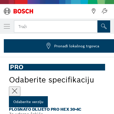
VAŠA ODABRANA VERZIJA
Plosnato dlijeto PRO HEX 30-4C, 35 x 400
Traži
2 608 690 112
...
PRO Hex 30-4C plosnato dlijeto
Pronađi lokalnog trgovca
PRO
Odaberite specifikaciju
Odaberite verziju
PLOSNATO DLIJETO PRO HEX 30-4C