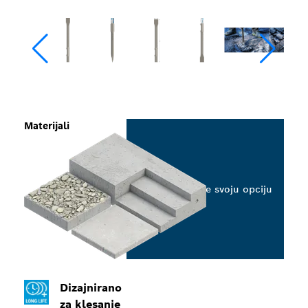
Materijali
Odaberite svoju opciju
Dizajnirano
za klesanje