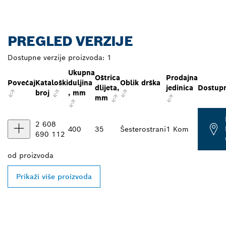
PREGLED VERZIJE
Dostupne verzije proizvoda:
1
Ukupna
Oštrica
Prodajna
Povećaj
Kataloški
duljina
Oblik drška
dlijeta,
jedinica
Dostup
broj
, mm
mm
2 608
400
35
Šesterostrani
1 Kom
690 112
od
proizvoda
Prikaži više proizvoda